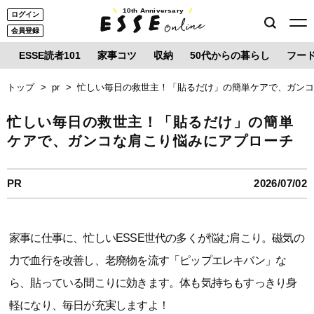
10th Anniversary
ログイン
会員登録
ESSE読者101
家事コツ
収納
50代からの暮らし
フー
トップ
pr
忙しい毎日の救世主！「貼るだけ」の簡単ケアで、ガン
忙しい毎日の救世主！「貼るだけ」の簡単
ケアで、ガンコな肩こり悩みにアプローチ
PR
2026/07/02
家事に仕事に、忙しいESSE世代の多くが悩む肩こり。磁気の
力で血行を改善し、老廃物を流す「ピップエレキバン」な
ら、貼っている間こりに効きます。体も気持ちもすっきり身
軽になり、毎日が充実しますよ！