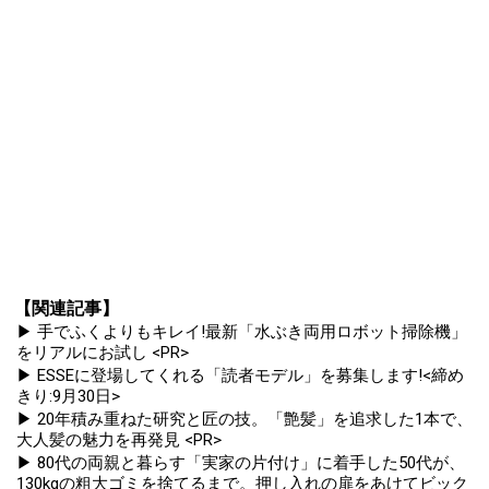
【関連記事】
▶ 手でふくよりもキレイ!最新「水ぶき両用ロボット掃除機」
をリアルにお試し <PR>
▶ ESSEに登場してくれる「読者モデル」を募集します!<締め
きり:9月30日>
▶ 20年積み重ねた研究と匠の技。「艶髪」を追求した1本で、
大人髪の魅力を再発見 <PR>
▶ 80代の両親と暮らす「実家の片付け」に着手した50代が、
130kgの粗大ゴミを捨てるまで。押し入れの扉をあけてビック