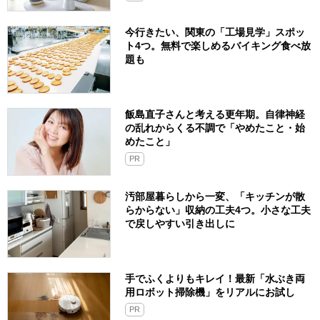
今行きたい、関東の「工場見学」スポッ
ト4つ。無料で楽しめるバイキング食べ放
題も
飯島直子さんと考える更年期。自律神経
の乱れからくる不調で「やめたこと・始
めたこと」
PR
汚部屋暮らしから一変、「キッチンが散
らからない」収納の工夫4つ。小さな工夫
で戻しやすい引き出しに
手でふくよりもキレイ！最新「水ぶき両
用ロボット掃除機」をリアルにお試し
PR