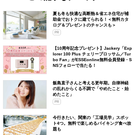
夏も冬も快適な高断熱＆省エネ住宅が補
助金でおトクに建てられる！＜無料カタ
ログ＆プレゼントのチャンスも＞
PR
【10周年記念プレゼント】Jackery「Exp
lorer 100 Plus チェリーブロッサム／Tur
bo Fan」がESSEonline無料会員登録・S
NSフォローで当たる！
飯島直子さんと考える更年期。自律神経
の乱れからくる不調で「やめたこと・始
めたこと」
PR
今行きたい、関東の「工場見学」スポッ
ト4つ。無料で楽しめるバイキング食べ放
題も