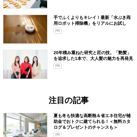
手でふくよりもキレイ！最新「水ぶき両
用ロボット掃除機」をリアルにお試し
PR
20年積み重ねた研究と匠の技。「艶髪」
を追求した1本で、大人髪の魅力を再発見
PR
注目の記事
夏も冬も快適な高断熱＆省エネ住宅が補
助金でおトクに建てられる！＜無料カタ
ログ＆プレゼントのチャンスも＞
PR