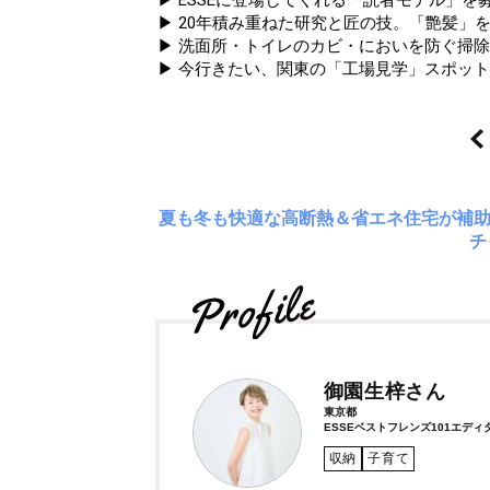
▶ ESSEに登場してくれる「読者モデル」を募集
▶ 20年積み重ねた研究と匠の技。「艶髪」を
▶ 洗面所・トイレのカビ・においを防ぐ掃除
▶ 今行きたい、関東の「工場見学」スポッ
夏も冬も快適な高断熱＆省エネ住宅が補
チ
御園生梓さん
東京都
ESSEベストフレンズ101エディ
収納
子育て