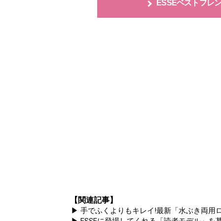
ESSEベストフレ
【関連記事】
▶ 手でふくよりもキレイ!最新「水ぶき両用ロ