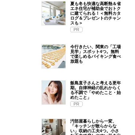
夏も冬も快適な高断熱＆省
エネ住宅が補助金でおトク
に建てられる！＜無料カタ
ログ＆プレゼントのチャン
スも＞
PR
今行きたい、関東の「工場
見学」スポット4つ。無料
で楽しめるバイキング食べ
放題も
飯島直子さんと考える更年
期。自律神経の乱れからく
る不調で「やめたこと・始
めたこと」
PR
汚部屋暮らしから一変、
「キッチンが散らからな
い」収納の工夫4つ。小さ