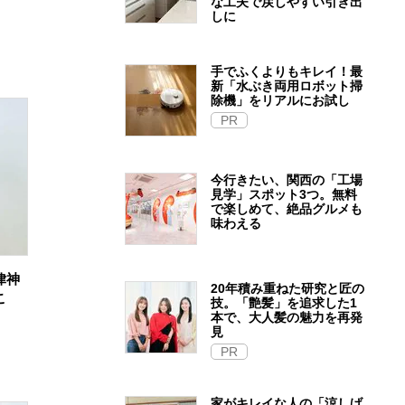
な工夫で戻しやすい引き出
しに
手でふくよりもキレイ！最
新「水ぶき両用ロボット掃
除機」をリアルにお試し
PR
今行きたい、関西の「工場
見学」スポット3つ。無料
で楽しめて、絶品グルメも
味わえる
律神
20年積み重ねた研究と匠の
こ
技。「艶髪」を追求した1
本で、大人髪の魅力を再発
見
PR
家がキレイな人の「涼しげ