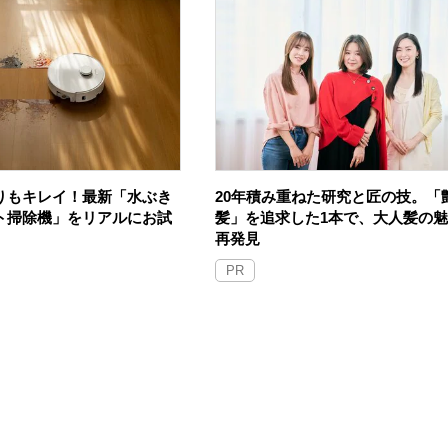
りもキレイ！最新「水ぶき
20年積み重ねた研究と匠の技。「
ト掃除機」をリアルにお試
髪」を追求した1本で、大人髪の
再発見
PR