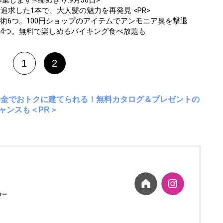
します!<締めきり:9月30日>
追求した1本で、大人髪の魅力を再発見 <PR>
術6つ。100円ショップのアイテムでアンモニア臭を撃退
ト4つ。無料で楽しめるバイキング食べ放題も
1
2
助金でおトクに建てられる！無料カタログ＆プレゼントの
ャンスも＜PR＞
ター