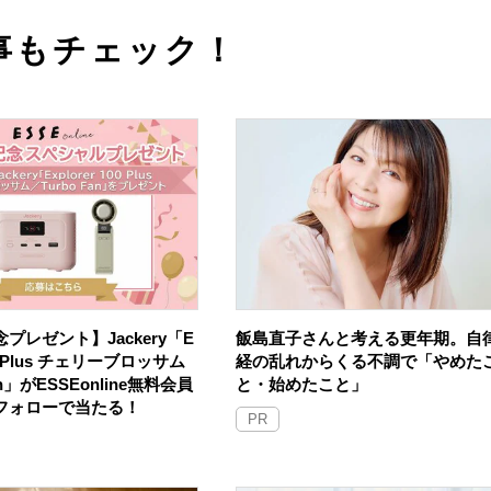
事もチェック！
プレゼント】Jackery「E
飯島直子さんと考える更年期。自
100 Plus チェリーブロッサム
経の乱れからくる不調で「やめた
an」がESSEonline無料会員
と・始めたこと」
Sフォローで当たる！
PR