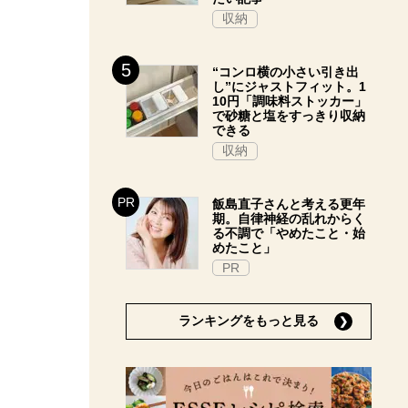
収納
“コンロ横の小さい引き出
し”にジャストフィット。1
10円「調味料ストッカー」
で砂糖と塩をすっきり収納
できる
収納
飯島直子さんと考える更年
期。自律神経の乱れからく
る不調で「やめたこと・始
めたこと」
PR
ランキングをもっと見る