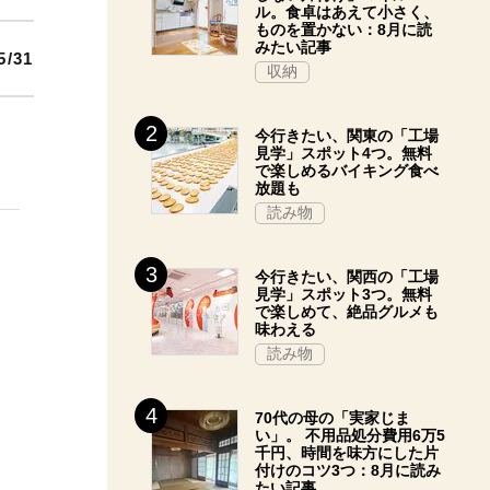
ル。食卓はあえて小さく、
ものを置かない：8月に読
みたい記事
5/31
収納
今行きたい、関東の「工場
見学」スポット4つ。無料
で楽しめるバイキング食べ
放題も
読み物
今行きたい、関西の「工場
見学」スポット3つ。無料
で楽しめて、絶品グルメも
味わえる
読み物
70代の母の「実家じま
い」。 不用品処分費用6万5
千円、時間を味方にした片
付けのコツ3つ：8月に読み
たい記事