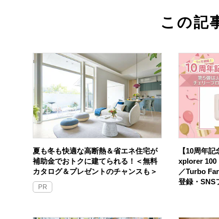
この記
夏も冬も快適な高断熱＆省エネ住宅が
【10周年記念
補助金でおトクに建てられる！＜無料
xplorer 
カタログ＆プレゼントのチャンスも＞
／Turbo F
登録・SN
PR