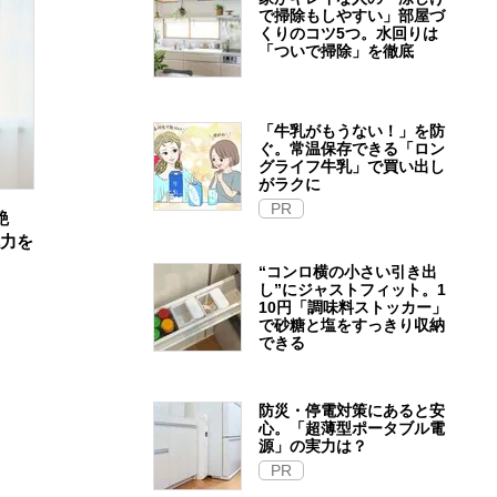
で掃除もしやすい」部屋づ
くりのコツ5つ。水回りは
「ついで掃除」を徹底
「牛乳がもうない！」を防
ぐ。常温保存できる「ロン
グライフ牛乳」で買い出し
がラクに
PR
艶
魅力を
“コンロ横の小さい引き出
し”にジャストフィット。1
10円「調味料ストッカー」
で砂糖と塩をすっきり収納
できる
防災・停電対策にあると安
心。「超薄型ポータブル電
源」の実力は？​
PR