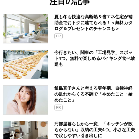
注目の記事
夏も冬も快適な高断熱＆省エネ住宅が補
助金でおトクに建てられる！＜無料カタ
ログ＆プレゼントのチャンスも＞
PR
今行きたい、関東の「工場見学」スポッ
ト4つ。無料で楽しめるバイキング食べ放
題も
飯島直子さんと考える更年期。自律神経
の乱れからくる不調で「やめたこと・始
めたこと」
PR
汚部屋暮らしから一変、「キッチンが散
らからない」収納の工夫4つ。小さな工夫
で戻しやすい引き出しに