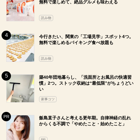
無料で楽しめて、絶品グルメも味わえる
読み物
今行きたい、関東の「工場見学」スポット4つ。
無料で楽しめるバイキング食べ放題も
読み物
築40年団地暮らし、「洗面所とお風呂の快適習
慣」2つ。ストック収納は“最低限”がちょうどい
い
家事コツ
飯島直子さんと考える更年期。自律神経の乱れ
からくる不調で「やめたこと・始めたこと」
PR