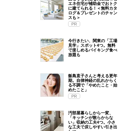
エネ住宅が補助金でおトク
に建てられる！＜無料カタ
ログ＆プレゼントのチャン
スも＞
PR
今行きたい、関東の「工場
見学」スポット4つ。無料
で楽しめるバイキング食べ
放題も
飯島直子さんと考える更年
期。自律神経の乱れからく
る不調で「やめたこと・始
めたこと」
PR
汚部屋暮らしから一変、
「キッチンが散らからな
い」収納の工夫4つ。小さ
な工夫で戻しやすい引き出