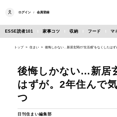
ログイン
会員登録
/
ESSE読者101
家事コツ
収納
フード
マ
トップ
住まい
後悔しかない…新居玄関の“生活感”をなくしたはず
後悔しかない…新居
はずが。2年住んで
つ
日刊住まい編集部