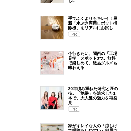
しに
手でふくよりもキレイ！最
新「水ぶき両用ロボット掃
除機」をリアルにお試し
PR
今行きたい、関西の「工場
見学」スポット3つ。無料
で楽しめて、絶品グルメも
味わえる
20年積み重ねた研究と匠の
技。「艶髪」を追求した1
本で、大人髪の魅力を再発
見
PR
家がキレイな人の「涼しげ
で掃除もしやすい」部屋づ