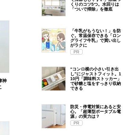
くりのコツ5つ。水回りは
「ついで掃除」を徹底
「牛乳がもうない！」を防
ぐ。常温保存できる「ロン
グライフ牛乳」で買い出し
がラクに
PR
“コンロ横の小さい引き出
し”にジャストフィット。1
10円「調味料ストッカー」
律神
で砂糖と塩をすっきり収納
こ
できる
防災・停電対策にあると安
心。「超薄型ポータブル電
源」の実力は？​
PR