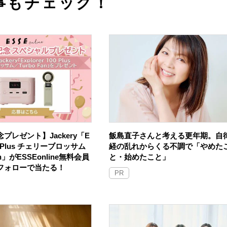
事もチェック！
プレゼント】Jackery「E
飯島直子さんと考える更年期。自
100 Plus チェリーブロッサム
経の乱れからくる不調で「やめた
an」がESSEonline無料会員
と・始めたこと」
Sフォローで当たる！
PR