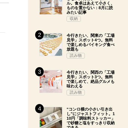
ル。食卓はあえて小さく、
ものを置かない：8月に読
みたい記事
収納
今行きたい、関東の「工場
見学」スポット4つ。無料
で楽しめるバイキング食べ
放題も
読み物
今行きたい、関西の「工場
見学」スポット3つ。無料
で楽しめて、絶品グルメも
味わえる
読み物
“コンロ横の小さい引き出
し”にジャストフィット。1
10円「調味料ストッカー」
で砂糖と塩をすっきり収納
できる