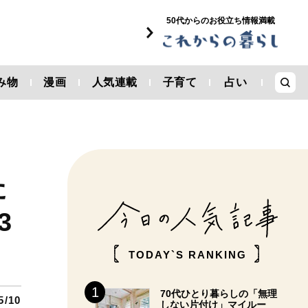
50代からのお役立ち情報満載
み物
漫画
人気連載
子育て
占い
た
3
TODAY`S RANKING
70代ひとり暮らしの「無理
5/10
しない片付け」マイルー