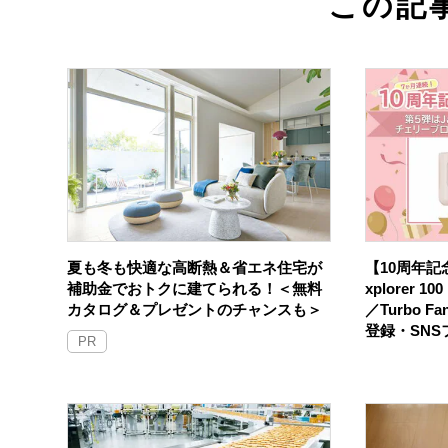
この記
夏も冬も快適な高断熱＆省エネ住宅が
【10周年記念
補助金でおトクに建てられる！＜無料
xplorer 
カタログ＆プレゼントのチャンスも＞
／Turbo F
登録・SN
PR