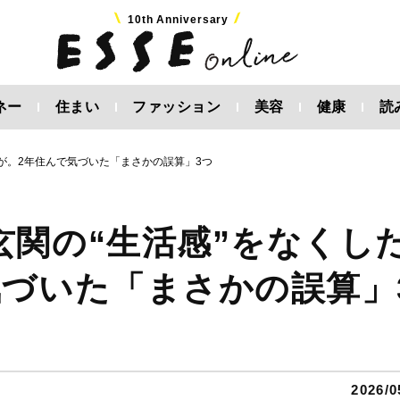
10th Anniversary
ネー
住まい
ファッション
美容
健康
読
が。2年住んで気づいた「まさかの誤算」3つ
玄関の“生活感”をなくし
気づいた「まさかの誤算」
2026/0