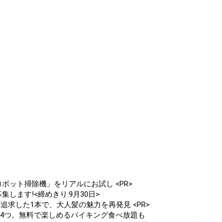
ボット掃除機」をリアルにお試し <PR>
します!<締めきり:9月30日>
追求した1本で、大人髪の魅力を再発見 <PR>
ト4つ。無料で楽しめるバイキング食べ放題も