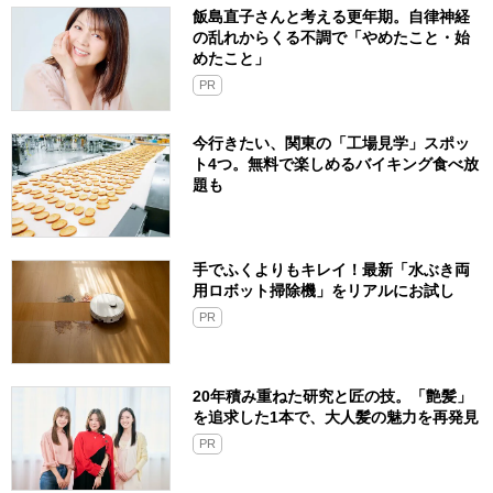
飯島直子さんと考える更年期。自律神経
の乱れからくる不調で「やめたこと・始
めたこと」
PR
今行きたい、関東の「工場見学」スポッ
ト4つ。無料で楽しめるバイキング食べ放
題も
手でふくよりもキレイ！最新「水ぶき両
用ロボット掃除機」をリアルにお試し
PR
20年積み重ねた研究と匠の技。「艶髪」
を追求した1本で、大人髪の魅力を再発見
PR