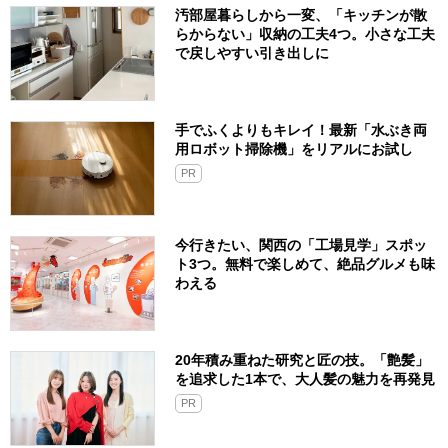
汚部屋暮らしから一変、「キッチンが散
らからない」収納の工夫4つ。小さな工夫
で戻しやすい引き出しに
手でふくよりもキレイ！最新「水ぶき両
用ロボット掃除機」をリアルにお試し
PR
今行きたい、関西の「工場見学」スポッ
ト3つ。無料で楽しめて、絶品グルメも味
わえる
20年積み重ねた研究と匠の技。「艶髪」
を追求した1本で、大人髪の魅力を再発見
PR