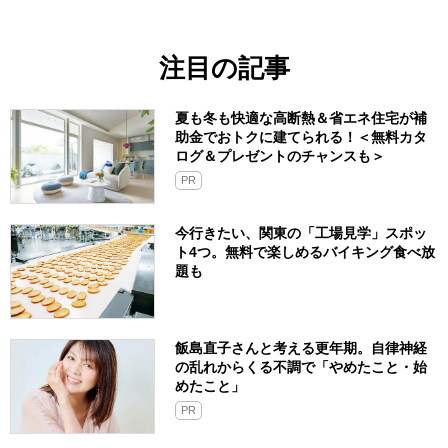
注目の記事
夏も冬も快適な高断熱＆省エネ住宅が補
助金でおトクに建てられる！＜無料カタ
ログ＆プレゼントのチャンスも＞
PR
今行きたい、関東の「工場見学」スポッ
ト4つ。無料で楽しめるバイキング食べ放
題も
飯島直子さんと考える更年期。自律神経
の乱れからくる不調で「やめたこと・始
めたこと」
PR