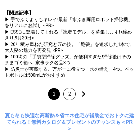
【関連記事】
▶ 手でふくよりもキレイ!最新「水ぶき両用ロボット掃除機」
をリアルにお試し <PR>
▶ ESSEに登場してくれる「読者モデル」を募集します!<締め
きり:9月30日>
▶ 20年積み重ねた研究と匠の技。「艶髪」を追求した1本で、
大人髪の魅力を再発見 <PR>
▶ 100均の「手袋型掃除グッズ」が便利すぎた!掃除後はその
ままゴミ箱へ...家事ラク名品3つ
▶ 防災士が実践する、万が一に役立つ「水の備え」4つ。ペッ
トボトルは500mLがおすすめ
1
2
夏も冬も快適な高断熱＆省エネ住宅が補助金でおトクに建
てられる！無料カタログ＆プレゼントのチャンスも＜PR
＞