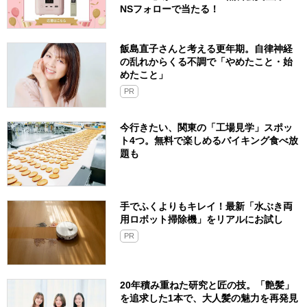
NSフォローで当たる！
飯島直子さんと考える更年期。自律神経
の乱れからくる不調で「やめたこと・始
めたこと」
PR
今行きたい、関東の「工場見学」スポッ
ト4つ。無料で楽しめるバイキング食べ放
題も
手でふくよりもキレイ！最新「水ぶき両
用ロボット掃除機」をリアルにお試し
PR
20年積み重ねた研究と匠の技。「艶髪」
を追求した1本で、大人髪の魅力を再発見