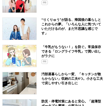
PR
“りくりゅう”が語る、帰国後の暮らしと
これからの夢。「いろんな人に気づいて
いただけるのが、まだ不思議な感じで
す」
「牛乳がもうない！」を防ぐ。常温保存
できる「ロングライフ牛乳」で買い出し
がラクに
PR
汚部屋暮らしから一変、「キッチンが散
らからない」収納の工夫4つ。小さな工夫
で戻しやすい引き出しに
防災・停電対策にあると安心。「超薄型
ポータブル電源」の実力は？​