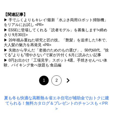
【関連記事】
▶ 手でふくよりもキレイ!最新「水ぶき両用ロボット掃除機」
をリアルにお試し <PR>
▶ ESSEに登場してくれる「読者モデル」を募集します!<締め
きり:9月30日>
▶ 20年積み重ねた研究と匠の技。「艶髪」を追求した1本で、
大人髪の魅力を再発見 <PR>
▶ 失敗から学んだ「老後のためのもの選び」。50代60代、“捨
てる”よりも“増やさない”で家が片付く:6月に読みたい記事
▶ 0円お出かけ「工場見学」スポット4選。手焼きせんべい体
験、バイキング食べ放題も:食品編
1
2
夏も冬も快適な高断熱＆省エネ住宅が補助金でおトクに建
てられる！無料カタログ＆プレゼントのチャンスも＜PR
＞