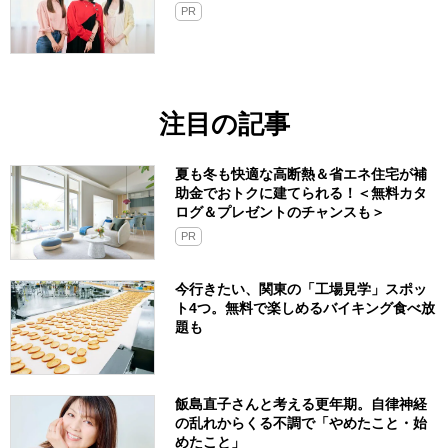
PR
注目の記事
夏も冬も快適な高断熱＆省エネ住宅が補
助金でおトクに建てられる！＜無料カタ
ログ＆プレゼントのチャンスも＞
PR
今行きたい、関東の「工場見学」スポッ
ト4つ。無料で楽しめるバイキング食べ放
題も
飯島直子さんと考える更年期。自律神経
の乱れからくる不調で「やめたこと・始
めたこと」