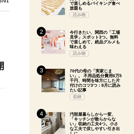
6/01
で楽しめるバイキング食べ
放題も
読み物
今行きたい、関西の「工場
見学」スポット3つ。無料
で楽しめて、絶品グルメも
味わえる
読み物
開
70代の母の「実家じま
い」。 不用品処分費用6万5
千円、時間を味方にした片
付けのコツ3つ：8月に読み
たい記事
収納
汚部屋暮らしから一変、
「キッチンが散らからな
い」収納の工夫4つ。小さ
な工夫で戻しやすい引き出
しに