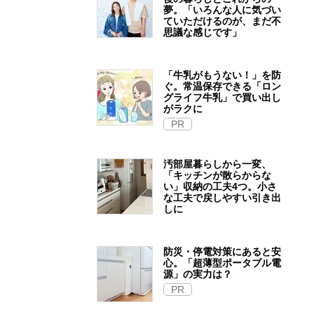
夢。「いろんな人に気づい
ていただけるのが、まだ不
思議な感じです」
「牛乳がもうない！」を防
ぐ。常温保存できる「ロン
グライフ牛乳」で買い出し
がラクに
PR
汚部屋暮らしから一変、
「キッチンが散らからな
い」収納の工夫4つ。小さ
な工夫で戻しやすい引き出
しに
防災・停電対策にあると安
心。「超薄型ポータブル電
源」の実力は？​
PR