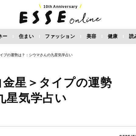
10th Anniversary
ネー
住まい
ファッション
美容
健康
読
＞タイプの運勢は？：シウマさんの九星気学占い
六白金星＞タイプの運勢
九星気学占い