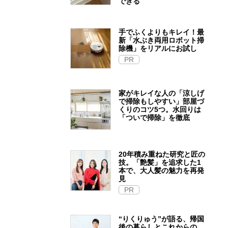
できる
手でふくよりもキレイ！最
新「水ぶき両用ロボット掃
除機」をリアルにお試し
PR
家がキレイな人の「涼しげ
で掃除もしやすい」部屋づ
くりのコツ5つ。水回りは
「ついで掃除」を徹底
20年積み重ねた研究と匠の
技。「艶髪」を追求した1
本で、大人髪の魅力を再発
見
PR
“りくりゅう”が語る、帰国
後の暮らしとこれからの