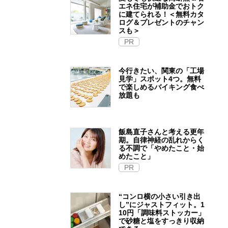
エネ住宅が補助金でおトク
に建てられる！＜無料カタ
ログ＆プレゼントのチャン
スも＞
PR
今行きたい、関東の「工場
見学」スポット4つ。無料
で楽しめるバイキング食べ
放題も
飯島直子さんと考える更年
期。自律神経の乱れからく
る不調で「やめたこと・始
めたこと」
PR
“コンロ横の小さい引き出
し”にジャストフィット。1
10円「調味料ストッカー」
で砂糖と塩をすっきり収納