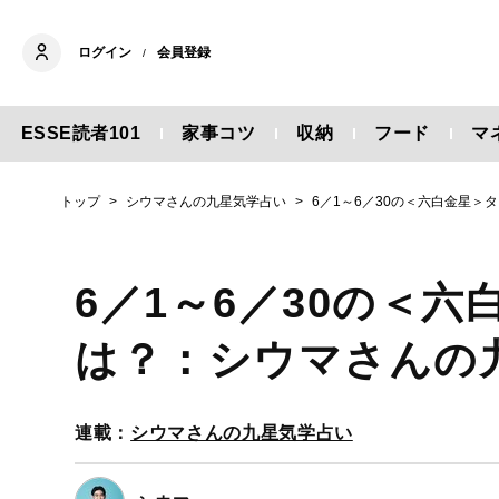
ログイン
会員登録
/
ESSE読者101
家事コツ
収納
フード
マ
トップ
シウマさんの九星気学占い
6／1～6／30の＜六白金星
6／1～6／30の＜
は？：シウマさんの
連載：
シウマさんの九星気学占い