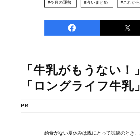
#今月の運勢
#占いまとめ
#これか
「牛乳がもうない！
「ロングライフ牛乳
PR
給食がない夏休みは親にとって試練のとき。