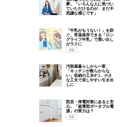
夢。「いろんな人に気づい
ていただけるのが、まだ不
思議な感じです」
「牛乳がもうない！」を防
ぐ。常温保存できる「ロン
グライフ牛乳」で買い出し
がラクに
PR
汚部屋暮らしから一変、
「キッチンが散らからな
い」収納の工夫4つ。小さ
な工夫で戻しやすい引き出
しに
防災・停電対策にあると安
心。「超薄型ポータブル電
源」の実力は？​
PR