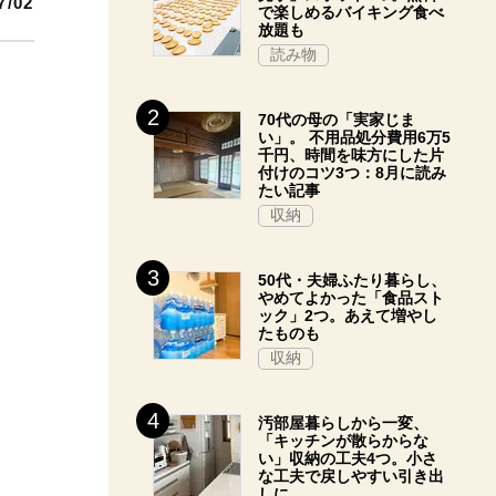
7/02
で楽しめるバイキング食べ
放題も
読み物
70代の母の「実家じま
い」。 不用品処分費用6万5
千円、時間を味方にした片
付けのコツ3つ：8月に読み
たい記事
収納
50代・夫婦ふたり暮らし、
やめてよかった「食品スト
ック」2つ。あえて増やし
たものも
収納
汚部屋暮らしから一変、
「キッチンが散らからな
い」収納の工夫4つ。小さ
な工夫で戻しやすい引き出
しに