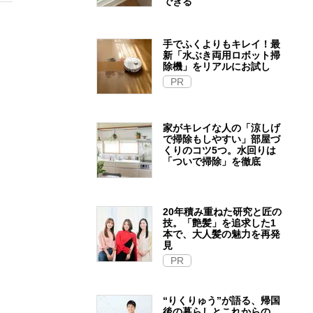
できる
手でふくよりもキレイ！最
新「水ぶき両用ロボット掃
除機」をリアルにお試し
PR
家がキレイな人の「涼しげ
で掃除もしやすい」部屋づ
くりのコツ5つ。水回りは
「ついで掃除」を徹底
20年積み重ねた研究と匠の
技。「艶髪」を追求した1
本で、大人髪の魅力を再発
見
PR
“りくりゅう”が語る、帰国
後の暮らしとこれからの