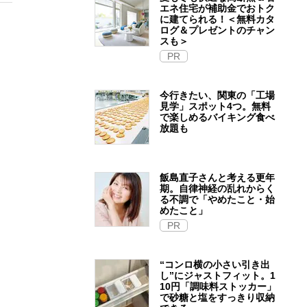
エネ住宅が補助金でおトク
に建てられる！＜無料カタ
ログ＆プレゼントのチャン
スも＞
PR
今行きたい、関東の「工場
見学」スポット4つ。無料
で楽しめるバイキング食べ
放題も
飯島直子さんと考える更年
期。自律神経の乱れからく
る不調で「やめたこと・始
めたこと」
PR
“コンロ横の小さい引き出
し”にジャストフィット。1
10円「調味料ストッカー」
で砂糖と塩をすっきり収納