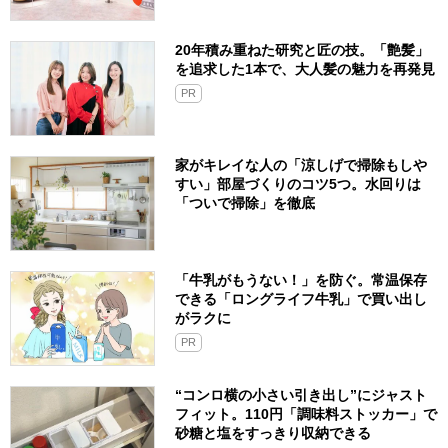
20年積み重ねた研究と匠の技。「艶髪」
を追求した1本で、大人髪の魅力を再発見
PR
家がキレイな人の「涼しげで掃除もしや
すい」部屋づくりのコツ5つ。水回りは
「ついで掃除」を徹底
「牛乳がもうない！」を防ぐ。常温保存
できる「ロングライフ牛乳」で買い出し
がラクに
PR
“コンロ横の小さい引き出し”にジャスト
フィット。110円「調味料ストッカー」で
砂糖と塩をすっきり収納できる