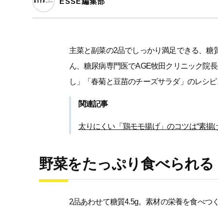
ESSE編集部
主菜と副菜の2品でしっかり満足できる、糖
ん、糖尿病専門医でAGE牧田クリニック院
し」「春菊と豆苗のチーズサラダ」のレシピ
関連記事
太りにくい「鶏モモ揚げ」のコツは“素揚げ
野菜をたっぷり食べられる
2品あわせて糖質4.5g。素材の栄養を食べつ