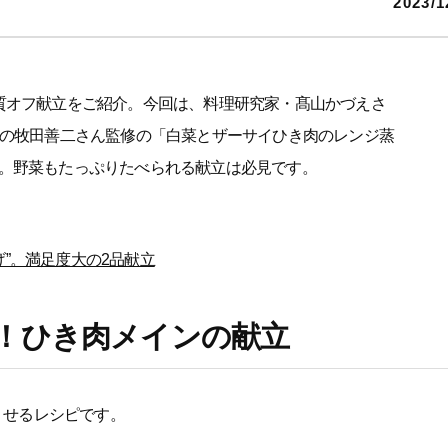
2023/1
質オフ献立をご紹介。今回は、料理研究家・髙山かづえさ
長の牧田善二さん監修の「白菜とザーサイひき肉のレンジ蒸
。野菜もたっぷりたべられる献立は必見です。
”。満足度大の2品献立
！ひき肉メインの献立
くせるレシピです。