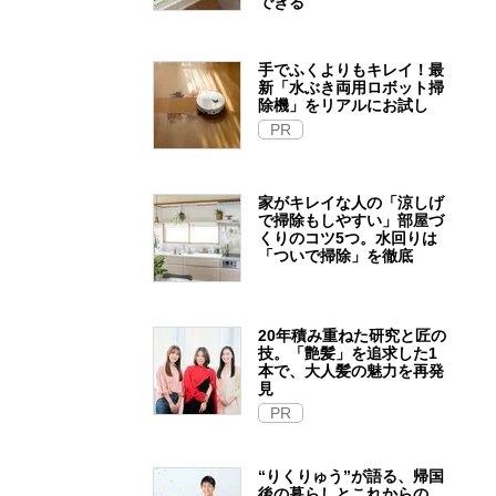
できる
手でふくよりもキレイ！最
新「水ぶき両用ロボット掃
除機」をリアルにお試し
PR
家がキレイな人の「涼しげ
で掃除もしやすい」部屋づ
くりのコツ5つ。水回りは
「ついで掃除」を徹底
20年積み重ねた研究と匠の
技。「艶髪」を追求した1
本で、大人髪の魅力を再発
見
PR
“りくりゅう”が語る、帰国
後の暮らしとこれからの