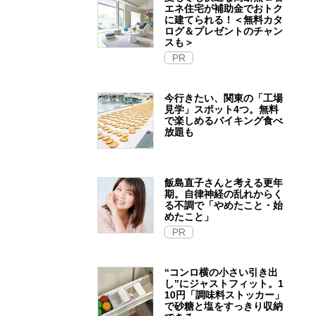
エネ住宅が補助金でおトク
に建てられる！＜無料カタ
ログ＆プレゼントのチャン
スも＞
PR
今行きたい、関東の「工場
見学」スポット4つ。無料
で楽しめるバイキング食べ
放題も
飯島直子さんと考える更年
期。自律神経の乱れからく
る不調で「やめたこと・始
めたこと」
PR
“コンロ横の小さい引き出
し”にジャストフィット。1
10円「調味料ストッカー」
で砂糖と塩をすっきり収納