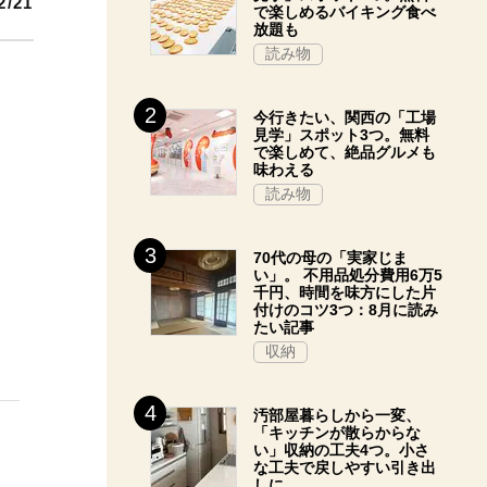
2/21
で楽しめるバイキング食べ
放題も
読み物
今行きたい、関西の「工場
見学」スポット3つ。無料
で楽しめて、絶品グルメも
味わえる
読み物
70代の母の「実家じま
い」。 不用品処分費用6万5
千円、時間を味方にした片
付けのコツ3つ：8月に読み
たい記事
収納
汚部屋暮らしから一変、
「キッチンが散らからな
い」収納の工夫4つ。小さ
な工夫で戻しやすい引き出
しに