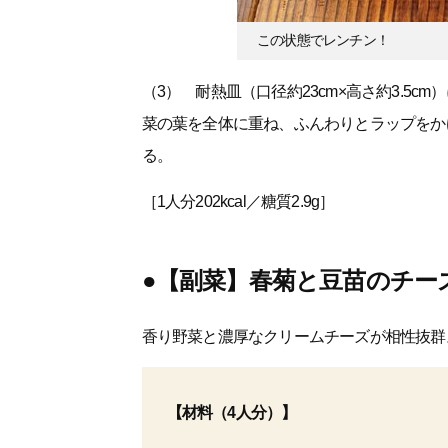
この状態でレンチン！
（3） 耐熱皿（口径約23cm×高さ約3.5
菜の葉を全体に重ね、ふんわりとラップをかけ
る。
［1人分202kcal／糖質2.9g］
●【副菜】春菊と豆苗のチー
香り野菜と濃厚なクリームチーズが相性抜群
【材料（4人分）】