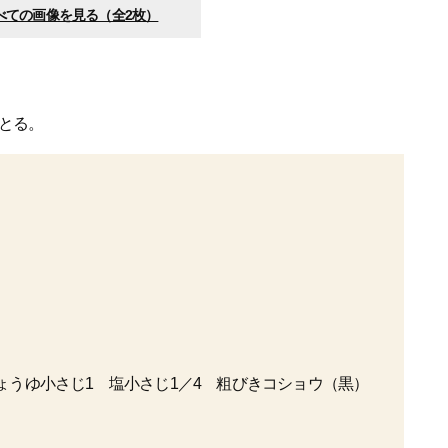
べての画像を見る（全2枚）
とる。
ょうゆ小さじ1 塩小さじ1／4 粗びきコショウ（黒）