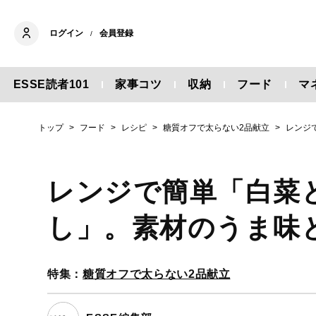
ログイン
会員登録
/
ESSE読者101
家事コツ
収納
フード
マ
トップ
フード
レシピ
糖質オフで太らない2品献立
レンジ
レンジで簡単「白菜
し」。素材のうま味
特集：
糖質オフで太らない2品献立