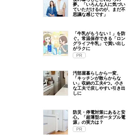
夢。「いろんな人に気づい
ていただけるのが、まだ不
思議な感じです」
「牛乳がもうない！」を防
ぐ。常温保存できる「ロン
グライフ牛乳」で買い出し
がラクに
PR
汚部屋暮らしから一変、
「キッチンが散らからな
い」収納の工夫4つ。小さ
な工夫で戻しやすい引き出
しに
防災・停電対策にあると安
心。「超薄型ポータブル電
源」の実力は？​
PR