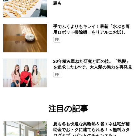
題も
手でふくよりもキレイ！最新「水ぶき両
用ロボット掃除機」をリアルにお試し
PR
20年積み重ねた研究と匠の技。「艶髪」
を追求した1本で、大人髪の魅力を再発見
PR
注目の記事
夏も冬も快適な高断熱＆省エネ住宅が補
助金でおトクに建てられる！＜無料カタ
ログ＆プレゼントのチャンスも＞