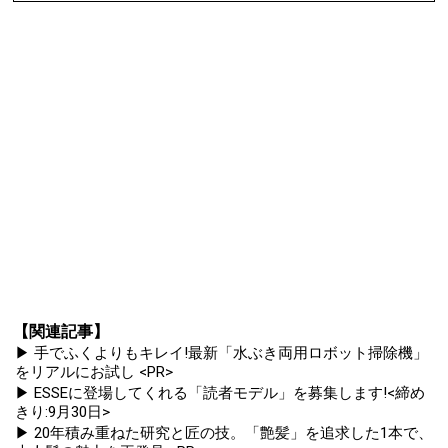
【関連記事】
▶ 手でふくよりもキレイ!最新「水ぶき両用ロボット掃除機」
をリアルにお試し <PR>
▶ ESSEに登場してくれる「読者モデル」を募集します!<締め
きり:9月30日>
▶ 20年積み重ねた研究と匠の技。「艶髪」を追求した1本で、