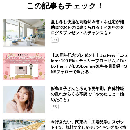
この記事もチェック！
夏も冬も快適な高断熱＆省エネ住宅が補
助金でおトクに建てられる！＜無料カタ
ログ＆プレゼントのチャンスも＞
PR
【10周年記念プレゼント】Jackery「Exp
lorer 100 Plus チェリーブロッサム／Tur
bo Fan」がESSEonline無料会員登録・S
NSフォローで当たる！
飯島直子さんと考える更年期。自律神経
の乱れからくる不調で「やめたこと・始
めたこと」
PR
今行きたい、関東の「工場見学」スポッ
ト4つ。無料で楽しめるバイキング食べ放