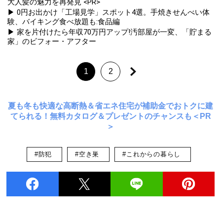
大人髪の魅力を再発見 <PR>
▶ 0円お出かけ「工場見学」スポット4選。手焼きせんべい体
験、バイキング食べ放題も:食品編
▶ 家を片付けたら年収70万円アップ!汚部屋が一変、「貯まる
家」のビフォー・アフター
1
2
夏も冬も快適な高断熱＆省エネ住宅が補助金でおトクに建
てられる！無料カタログ＆プレゼントのチャンスも＜PR
＞
#防犯
#空き巣
#これからの暮らし