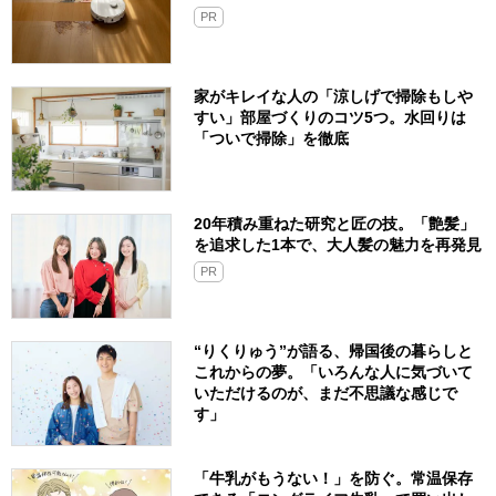
PR
家がキレイな人の「涼しげで掃除もしや
すい」部屋づくりのコツ5つ。水回りは
「ついで掃除」を徹底
20年積み重ねた研究と匠の技。「艶髪」
を追求した1本で、大人髪の魅力を再発見
PR
“りくりゅう”が語る、帰国後の暮らしと
これからの夢。「いろんな人に気づいて
いただけるのが、まだ不思議な感じで
す」
「牛乳がもうない！」を防ぐ。常温保存