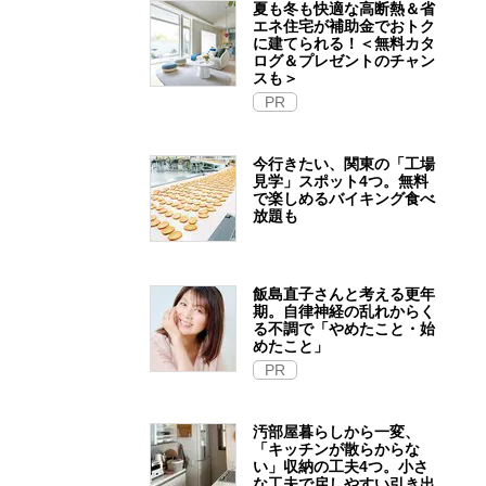
夏も冬も快適な高断熱＆省
エネ住宅が補助金でおトク
に建てられる！＜無料カタ
ログ＆プレゼントのチャン
スも＞
PR
今行きたい、関東の「工場
見学」スポット4つ。無料
で楽しめるバイキング食べ
放題も
飯島直子さんと考える更年
期。自律神経の乱れからく
る不調で「やめたこと・始
めたこと」
PR
汚部屋暮らしから一変、
「キッチンが散らからな
い」収納の工夫4つ。小さ
な工夫で戻しやすい引き出