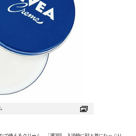
ム
なで使えるクリーム。「週2回、入浴時に顔と首にたっぷり