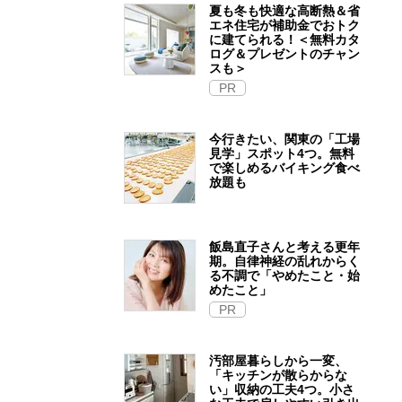
夏も冬も快適な高断熱＆省
エネ住宅が補助金でおトク
に建てられる！＜無料カタ
ログ＆プレゼントのチャン
スも＞
PR
今行きたい、関東の「工場
見学」スポット4つ。無料
で楽しめるバイキング食べ
放題も
飯島直子さんと考える更年
期。自律神経の乱れからく
る不調で「やめたこと・始
めたこと」
PR
汚部屋暮らしから一変、
「キッチンが散らからな
い」収納の工夫4つ。小さ