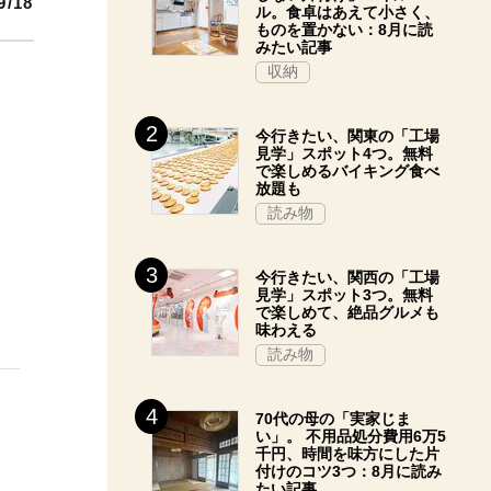
9/18
ル。食卓はあえて小さく、
ものを置かない：8月に読
みたい記事
収納
今行きたい、関東の「工場
見学」スポット4つ。無料
で楽しめるバイキング食べ
放題も
読み物
今行きたい、関西の「工場
見学」スポット3つ。無料
で楽しめて、絶品グルメも
味わえる
読み物
70代の母の「実家じま
い」。 不用品処分費用6万5
千円、時間を味方にした片
付けのコツ3つ：8月に読み
たい記事