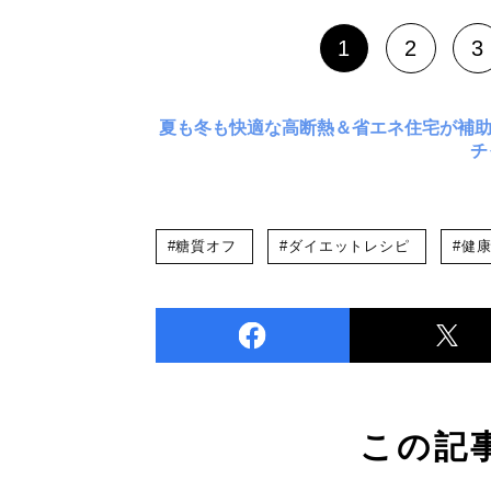
1
2
3
夏も冬も快適な高断熱＆省エネ住宅が補
チ
#糖質オフ
#ダイエットレシピ
#健
この記