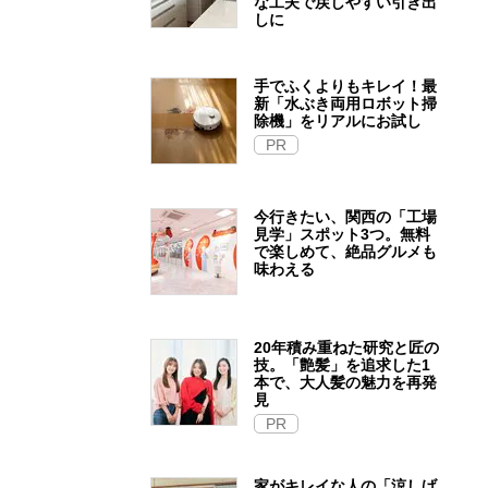
な工夫で戻しやすい引き出
しに
手でふくよりもキレイ！最
新「水ぶき両用ロボット掃
除機」をリアルにお試し
PR
今行きたい、関西の「工場
見学」スポット3つ。無料
で楽しめて、絶品グルメも
味わえる
20年積み重ねた研究と匠の
技。「艶髪」を追求した1
本で、大人髪の魅力を再発
見
PR
家がキレイな人の「涼しげ