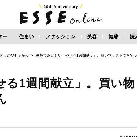
10th Anniversary
ネー
住まい
ファッション
美容
健康
読
オフのやせる献立
家族でおいしい「やせる1週間献立」。買い物リストつきで
せる1週間献立」。買い物
ん