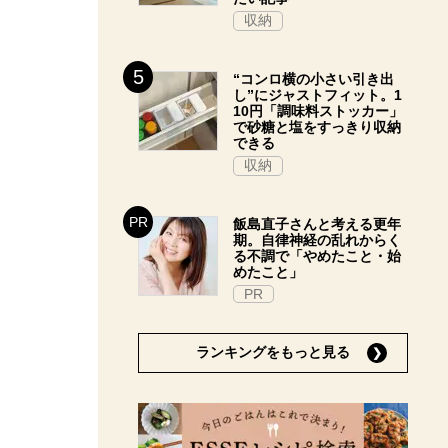
収納
“コンロ横の小さい引き出
し”にジャストフィット。1
10円「調味料ストッカー」
で砂糖と塩をすっきり収納
できる
収納
飯島直子さんと考える更年
期。自律神経の乱れからく
る不調で「やめたこと・始
めたこと」
PR
ランキングをもっと見る