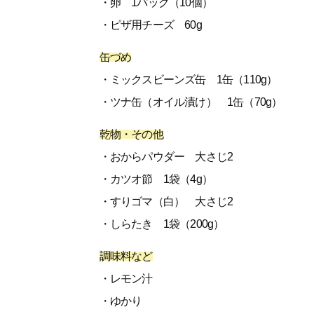
・卵 1パック（10個）
・ピザ用チーズ 60g
缶づめ
・ミックスビーンズ缶 1缶（110g）
・ツナ缶（オイル漬け） 1缶（70g）
乾物・その他
・おからパウダー 大さじ2
・カツオ節 1袋（4g）
・すりゴマ（白） 大さじ2
・しらたき 1袋（200g）
調味料など
・レモン汁
・ゆかり