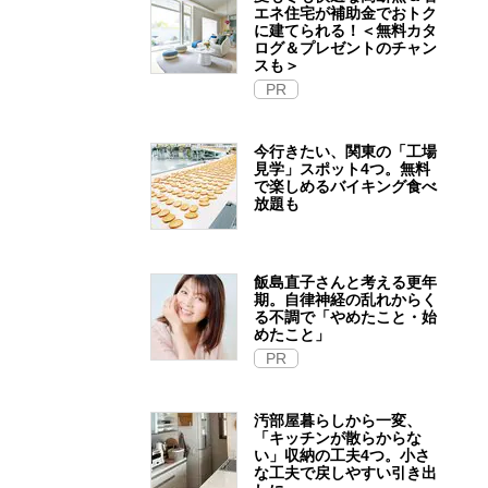
エネ住宅が補助金でおトク
に建てられる！＜無料カタ
ログ＆プレゼントのチャン
スも＞
PR
今行きたい、関東の「工場
見学」スポット4つ。無料
で楽しめるバイキング食べ
放題も
飯島直子さんと考える更年
期。自律神経の乱れからく
る不調で「やめたこと・始
めたこと」
PR
汚部屋暮らしから一変、
「キッチンが散らからな
い」収納の工夫4つ。小さ
な工夫で戻しやすい引き出