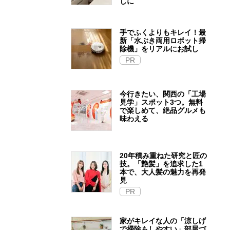
しに
手でふくよりもキレイ！最
新「水ぶき両用ロボット掃
除機」をリアルにお試し
PR
今行きたい、関西の「工場
見学」スポット3つ。無料
で楽しめて、絶品グルメも
味わえる
20年積み重ねた研究と匠の
技。「艶髪」を追求した1
本で、大人髪の魅力を再発
見
PR
家がキレイな人の「涼しげ
で掃除もしやすい」部屋づ