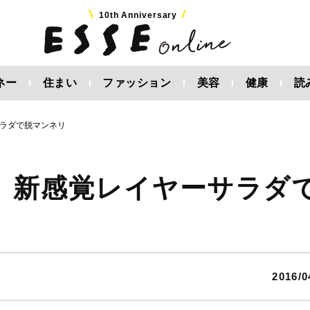
10th Anniversary
ネー
住まい
ファッション
美容
健康
読
ラダで脱マンネリ
 新感覚レイヤーサラダ
2016/0