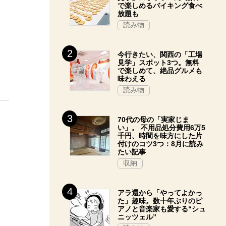
で楽しめるバイキング食べ
放題も
読み物
今行きたい、関西の「工場
見学」スポット3つ。無料
で楽しめて、絶品グルメも
味わえる
読み物
70代の母の「実家じま
い」。 不用品処分費用6万5
千円、時間を味方にした片
付けのコツ3つ：8月に読み
たい記事
収納
アラ還から「やってよかっ
た」趣味。数十年ぶりのピ
アノと音楽家も愛する“シュ
ニッツェル”