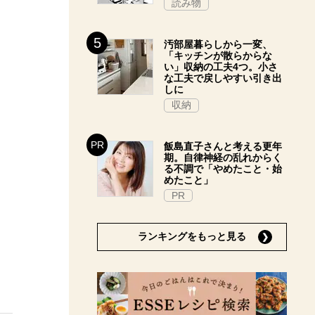
読み物
汚部屋暮らしから一変、
「キッチンが散らからな
い」収納の工夫4つ。小さ
な工夫で戻しやすい引き出
しに
収納
飯島直子さんと考える更年
期。自律神経の乱れからく
る不調で「やめたこと・始
めたこと」
PR
ランキングをもっと見る