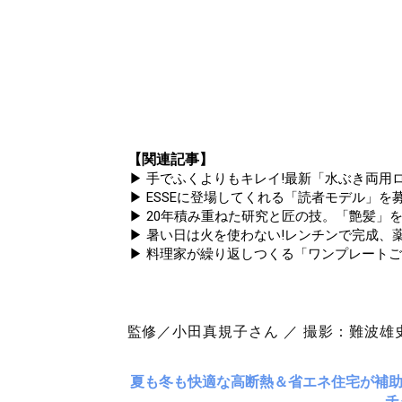
【関連記事】
▶ 手でふくよりもキレイ!最新「水ぶき両用ロ
▶ ESSEに登場してくれる「読者モデル」を募集
▶ 20年積み重ねた研究と匠の技。「艶髪」を
▶ 暑い日は火を使わない!レンチンで完成、
▶ 料理家が繰り返しつくる「ワンプレートご
監修／小田真規子さん ／ 撮影：難波雄
夏も冬も快適な高断熱＆省エネ住宅が補
チ