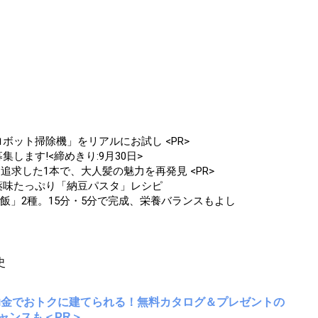
ボット掃除機」をリアルにお試し <PR>
します!<締めきり:9月30日>
追求した1本で、大人髪の魅力を再発見 <PR>
薬味たっぷり「納豆パスタ」レシピ
飯」2種。15分・5分で完成、栄養バランスもよし
史
助金でおトクに建てられる！無料カタログ＆プレゼントの
ャンスも＜PR＞