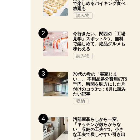
で楽しめるバイキング食べ
放題も
読み物
今行きたい、関西の「工場
見学」スポット3つ。無料
で楽しめて、絶品グルメも
味わえる
読み物
70代の母の「実家じま
い」。 不用品処分費用6万5
千円、時間を味方にした片
付けのコツ3つ：8月に読み
たい記事
収納
汚部屋暮らしから一変、
「キッチンが散らからな
い」収納の工夫4つ。小さ
な工夫で戻しやすい引き出
しに