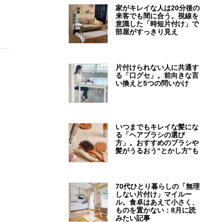
家がキレイな人は20分後の
来客でも間に合う。視線を
意識した「時短片付け」で
部屋がすっきり見え
片付けられない人に共通す
る「口グセ」。前向きな言
い換えと5つの問いかけ
いつまでもキレイな髪にな
る「ヘアブラシの選び
方」。おすすめのブラシや
髪がうるおう“とかし方”も
70代ひとり暮らしの「無理
しない片付け」マイルー
ル。食卓はあえて小さく、
ものを置かない：8月に読
みたい記事