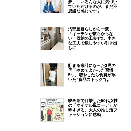
夢。「いろんな人に気づい
ていただけるのが、まだ不
思議な感じです」
汚部屋暮らしから一変、
「キッチンが散らからな
い」収納の工夫4つ。小さ
な工夫で戻しやすい引き出
しに
貯まる家計になった3児の
母「やめてよかった習慣」
5つ。増やしたら食費が浮
いた“食品ストック”は
映画館で目撃した50代女性
の「マイケル風コーデ」が
粋すぎる。大人の推し活フ
ァッションに感動