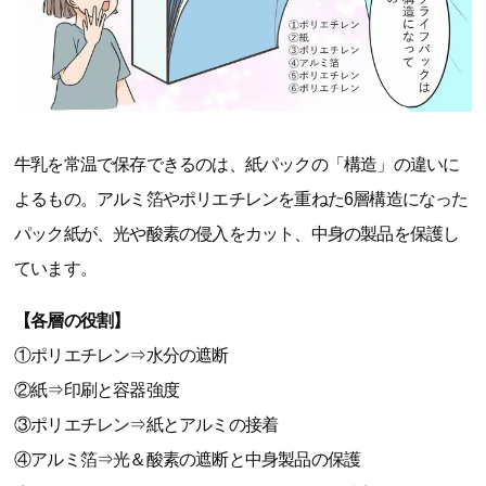
牛乳を常温で保存できるのは、紙パックの「構造」の違いに
よるもの。アルミ箔やポリエチレンを重ねた6層構造になった
パック紙が、光や酸素の侵入をカット、中身の製品を保護し
ています。
【各層の役割】
①ポリエチレン⇒水分の遮断
②紙⇒印刷と容器強度
③ポリエチレン⇒紙とアルミの接着
④アルミ箔⇒光＆酸素の遮断と中身製品の保護