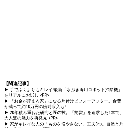
【関連記事】
▶ 手でふくよりもキレイ!最新「水ぶき両用ロボット掃除機」
をリアルにお試し <PR>
▶ 「お金が貯まる家」になる片付けビフォーアフター。食費
が減って約10万円の臨時収入も!
▶ 20年積み重ねた研究と匠の技。「艶髪」を追求した1本で、
大人髪の魅力を再発見 <PR>
▶ 家がキレイな人の「ものを増やさない」工夫3つ。自然と片