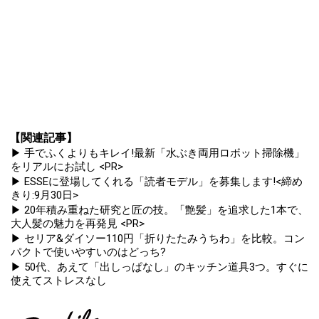
【関連記事】
▶ 手でふくよりもキレイ!最新「水ぶき両用ロボット掃除機」
をリアルにお試し <PR>
▶ ESSEに登場してくれる「読者モデル」を募集します!<締め
きり:9月30日>
▶ 20年積み重ねた研究と匠の技。「艶髪」を追求した1本で、
大人髪の魅力を再発見 <PR>
▶ セリア&ダイソー110円「折りたたみうちわ」を比較。コン
パクトで使いやすいのはどっち?
▶ 50代、あえて「出しっぱなし」のキッチン道具3つ。すぐに
使えてストレスなし