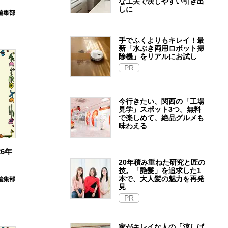
な工夫で戻しやすい引き出
しに
E編集部
手でふくよりもキレイ！最
新「水ぶき両用ロボット掃
除機」をリアルにお試し
PR
今行きたい、関西の「工場
見学」スポット3つ。無料
で楽しめて、絶品グルメも
味わえる
6年
20年積み重ねた研究と匠の
技。「艶髪」を追求した1
本で、大人髪の魅力を再発
E編集部
見
PR
家がキレイな人の「涼しげ