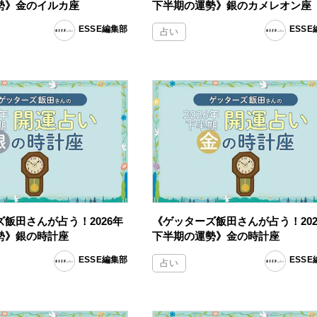
勢》金のイルカ座
下半期の運勢》銀のカメレオン座
ESSE編集部
ESS
占い
飯田さんが占う！2026年
《ゲッターズ飯田さんが占う！202
勢》銀の時計座
下半期の運勢》金の時計座
ESSE編集部
ESS
占い