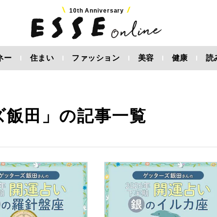
10th Anniversary
ネー
住まい
ファッション
美容
健康
読
ズ飯田」の記事一覧