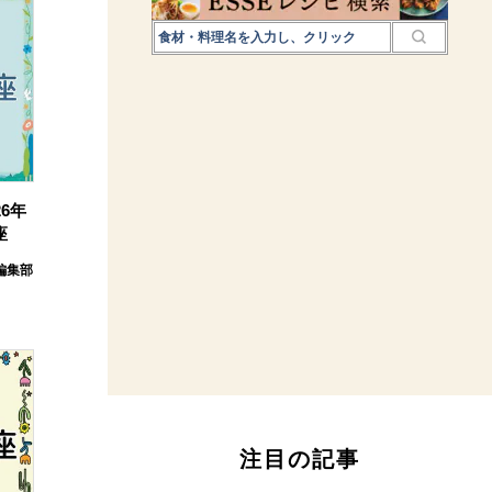
6年
座
E編集部
注目の記事