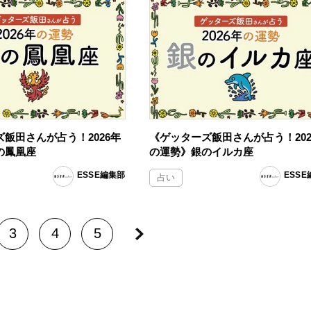
飯田さんが占う！2026年
《ゲッターズ飯田さんが占う！202
の鳳凰座
の運勢》銀のイルカ座
ESSE編集部
ESS
占い
3
4
5