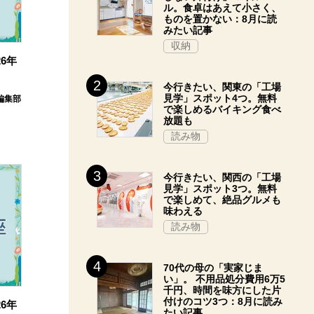
ル。食卓はあえて小さく、
ものを置かない：8月に読
みたい記事
収納
6年
今行きたい、関東の「工場
見学」スポット4つ。無料
E編集部
で楽しめるバイキング食べ
放題も
読み物
今行きたい、関西の「工場
見学」スポット3つ。無料
で楽しめて、絶品グルメも
味わえる
読み物
70代の母の「実家じま
い」。 不用品処分費用6万5
千円、時間を味方にした片
付けのコツ3つ：8月に読み
6年
たい記事