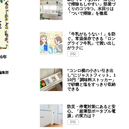
で掃除もしやすい」部屋づ
くりのコツ5つ。水回りは
「ついで掃除」を徹底
「牛乳がもうない！」を防
ぐ。常温保存できる「ロン
グライフ牛乳」で買い出し
がラクに
PR
6年
“コンロ横の小さい引き出
E編集部
し”にジャストフィット。1
10円「調味料ストッカー」
で砂糖と塩をすっきり収納
できる
防災・停電対策にあると安
心。「超薄型ポータブル電
源」の実力は？​
PR