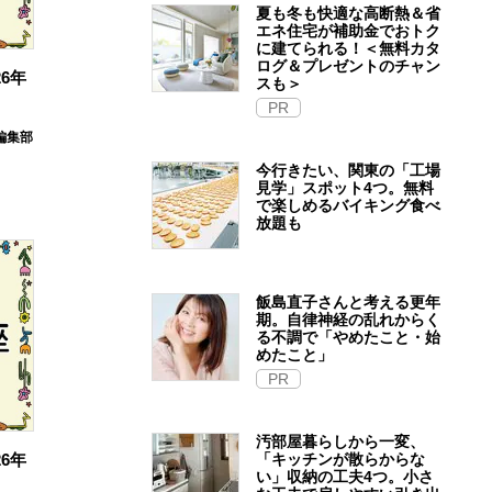
夏も冬も快適な高断熱＆省
エネ住宅が補助金でおトク
に建てられる！＜無料カタ
ログ＆プレゼントのチャン
6年
スも＞
PR
E編集部
今行きたい、関東の「工場
見学」スポット4つ。無料
で楽しめるバイキング食べ
放題も
飯島直子さんと考える更年
期。自律神経の乱れからく
る不調で「やめたこと・始
めたこと」
PR
汚部屋暮らしから一変、
6年
「キッチンが散らからな
い」収納の工夫4つ。小さ