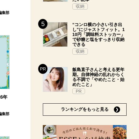
収納
E編集部
“コンロ横の小さい引き出
し”にジャストフィット。1
10円「調味料ストッカー」
で砂糖と塩をすっきり収納
できる
収納
飯島直子さんと考える更年
期。自律神経の乱れからく
る不調で「やめたこと・始
めたこと」
PR
6年
ランキングをもっと見る
E編集部