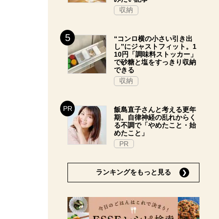
収納
“コンロ横の小さい引き出
し”にジャストフィット。1
10円「調味料ストッカー」
で砂糖と塩をすっきり収納
できる
収納
飯島直子さんと考える更年
期。自律神経の乱れからく
る不調で「やめたこと・始
めたこと」
PR
ランキングをもっと見る