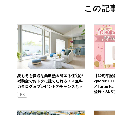
この記
夏も冬も快適な高断熱＆省エネ住宅が
【10周年記念
補助金でおトクに建てられる！＜無料
xplorer 
カタログ＆プレゼントのチャンスも＞
／Turbo F
登録・SN
PR