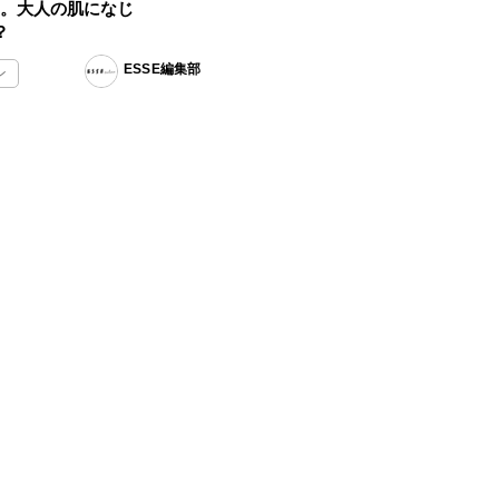
つ。大人の肌になじ
？
ESSE編集部
ン