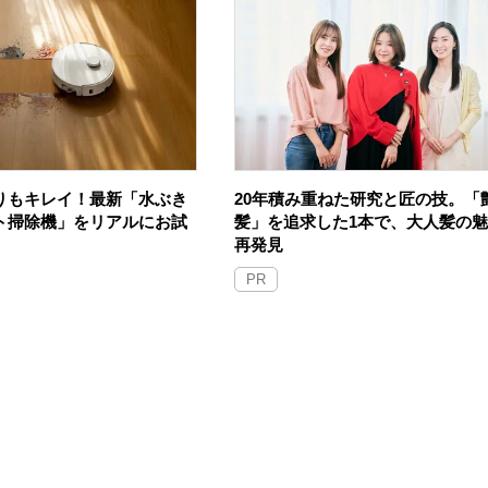
りもキレイ！最新「水ぶき
20年積み重ねた研究と匠の技。「
ト掃除機」をリアルにお試
髪」を追求した1本で、大人髪の
再発見
PR