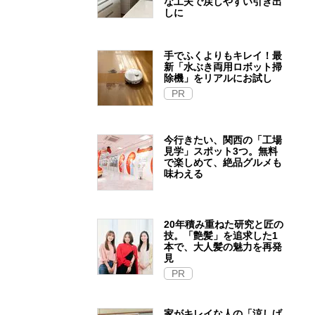
な工夫で戻しやすい引き出
しに
手でふくよりもキレイ！最
新「水ぶき両用ロボット掃
除機」をリアルにお試し
PR
今行きたい、関西の「工場
見学」スポット3つ。無料
で楽しめて、絶品グルメも
味わえる
20年積み重ねた研究と匠の
技。「艶髪」を追求した1
本で、大人髪の魅力を再発
見
PR
家がキレイな人の「涼しげ