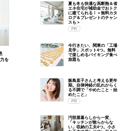
夏も冬も快適な高断熱＆省
エネ住宅が補助金でおトク
に建てられる！＜無料カタ
ログ＆プレゼントのチャン
スも＞
PR
今行きたい、関東の「工場
見学」スポット4つ。無料
艶
で楽しめるバイキング食べ
放題も
魅力を
飯島直子さんと考える更年
期。自律神経の乱れからく
る不調で「やめたこと・始
めたこと」
PR
汚部屋暮らしから一変、
「キッチンが散らからな
い」収納の工夫4つ。小さ