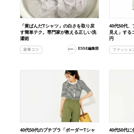
「黄ばんだTシャツ」の白さを取り戻
40代50代
す簡単テク。専門家が教える正しい洗
見え」するコ
濯術
円
ESSE編集部
家事コツ
ファッショ
40代50代のプチプラ「ボーダーTシャ
40代50代