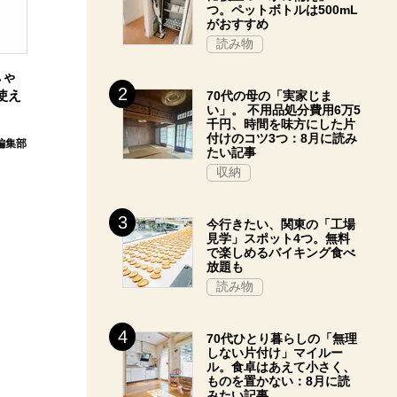
つ。ペットボトルは500mL
がおすすめ
読み物
しゃ
使え
70代の母の「実家じま
い」。 不用品処分費用6万5
千円、時間を味方にした片
付けのコツ3つ：8月に読み
E編集部
たい記事
収納
今行きたい、関東の「工場
見学」スポット4つ。無料
で楽しめるバイキング食べ
放題も
読み物
70代ひとり暮らしの「無理
しない片付け」マイルー
ル。食卓はあえて小さく、
ものを置かない：8月に読
みたい記事