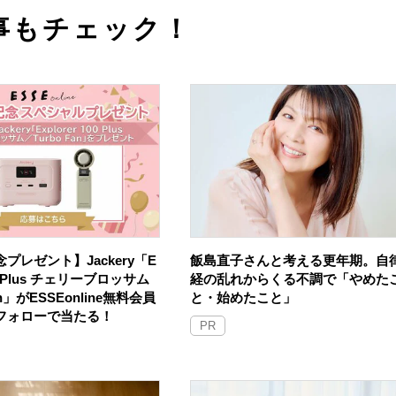
事もチェック！
プレゼント】Jackery「E
飯島直子さんと考える更年期。自
100 Plus チェリーブロッサム
経の乱れからくる不調で「やめた
an」がESSEonline無料会員
と・始めたこと」
Sフォローで当たる！
PR