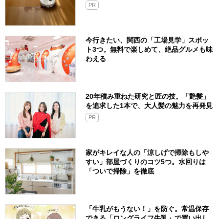
PR
今行きたい、関西の「工場見学」スポッ
ト3つ。無料で楽しめて、絶品グルメも味
わえる
20年積み重ねた研究と匠の技。「艶髪」
を追求した1本で、大人髪の魅力を再発見
PR
家がキレイな人の「涼しげで掃除もしや
すい」部屋づくりのコツ5つ。水回りは
「ついで掃除」を徹底
「牛乳がもうない！」を防ぐ。常温保存
できる「ロングライフ牛乳」で買い出し