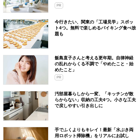
PR
今行きたい、関東の「工場見学」スポッ
ト4つ。無料で楽しめるバイキング食べ放
題も
飯島直子さんと考える更年期。自律神経
の乱れからくる不調で「やめたこと・始
めたこと」
PR
汚部屋暮らしから一変、「キッチンが散
らからない」収納の工夫4つ。小さな工夫
で戻しやすい引き出しに
手でふくよりもキレイ！最新「水ぶき両
用ロボット掃除機」をリアルにお試し