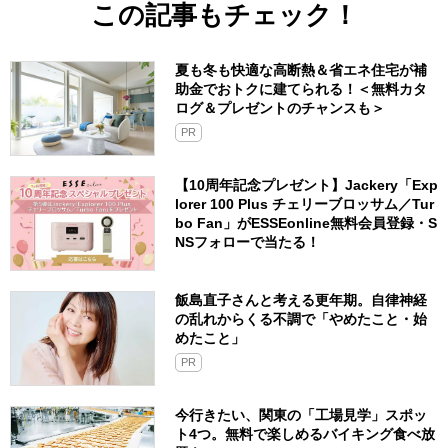
この記事もチェック！
夏も冬も快適な高断熱＆省エネ住宅が補
助金でおトクに建てられる！＜無料カタ
ログ＆プレゼントのチャンスも＞
PR
【10周年記念プレゼント】Jackery「Exp
lorer 100 Plus チェリーブロッサム／Tur
bo Fan」がESSEonline無料会員登録・S
NSフォローで当たる！
飯島直子さんと考える更年期。自律神経
の乱れからくる不調で「やめたこと・始
めたこと」
PR
今行きたい、関東の「工場見学」スポッ
ト4つ。無料で楽しめるバイキング食べ放