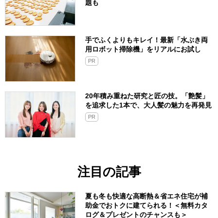
題も
手でふくよりもキレイ！最新「水ぶき両
用ロボット掃除機」をリアルにお試し
PR
20年積み重ねた研究と匠の技。「艶髪」
を追求した1本で、大人髪の魅力を再発見
PR
注目の記事
夏も冬も快適な高断熱＆省エネ住宅が補
助金でおトクに建てられる！＜無料カタ
ログ＆プレゼントのチャンスも＞