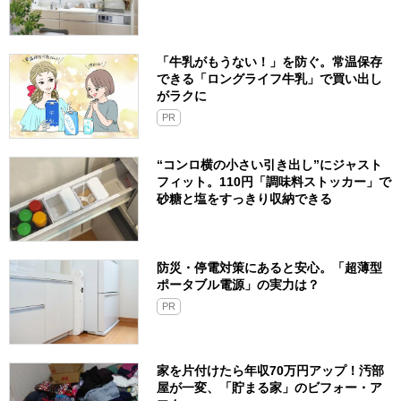
「牛乳がもうない！」を防ぐ。常温保存
できる「ロングライフ牛乳」で買い出し
がラクに
PR
“コンロ横の小さい引き出し”にジャスト
フィット。110円「調味料ストッカー」で
砂糖と塩をすっきり収納できる
防災・停電対策にあると安心。「超薄型
ポータブル電源」の実力は？​
PR
家を片付けたら年収70万円アップ！汚部
屋が一変、「貯まる家」のビフォー・ア