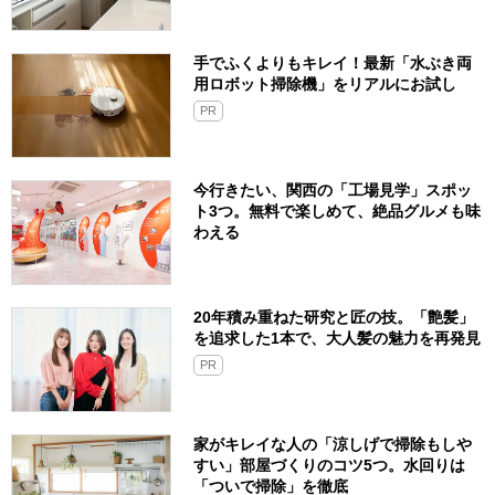
手でふくよりもキレイ！最新「水ぶき両
用ロボット掃除機」をリアルにお試し
PR
今行きたい、関西の「工場見学」スポッ
ト3つ。無料で楽しめて、絶品グルメも味
わえる
20年積み重ねた研究と匠の技。「艶髪」
を追求した1本で、大人髪の魅力を再発見
PR
家がキレイな人の「涼しげで掃除もしや
すい」部屋づくりのコツ5つ。水回りは
「ついで掃除」を徹底