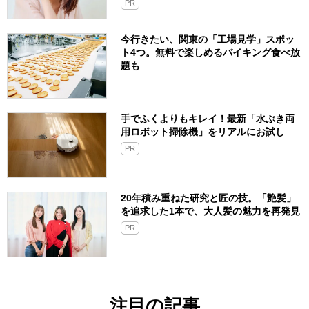
PR
今行きたい、関東の「工場見学」スポッ
ト4つ。無料で楽しめるバイキング食べ放
題も
手でふくよりもキレイ！最新「水ぶき両
用ロボット掃除機」をリアルにお試し
PR
20年積み重ねた研究と匠の技。「艶髪」
を追求した1本で、大人髪の魅力を再発見
PR
注目の記事