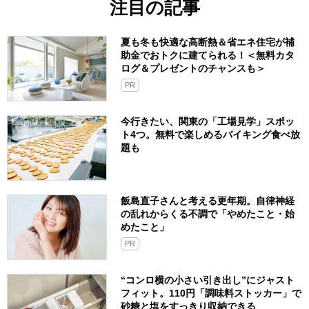
注目の記事
夏も冬も快適な高断熱＆省エネ住宅が補
助金でおトクに建てられる！＜無料カタ
ログ＆プレゼントのチャンスも＞
PR
今行きたい、関東の「工場見学」スポッ
ト4つ。無料で楽しめるバイキング食べ放
題も
飯島直子さんと考える更年期。自律神経
の乱れからくる不調で「やめたこと・始
めたこと」
PR
“コンロ横の小さい引き出し”にジャスト
フィット。110円「調味料ストッカー」で
砂糖と塩をすっきり収納できる