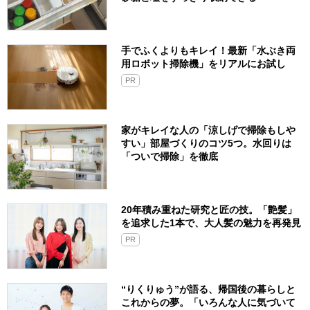
手でふくよりもキレイ！最新「水ぶき両
用ロボット掃除機」をリアルにお試し
PR
家がキレイな人の「涼しげで掃除もしや
すい」部屋づくりのコツ5つ。水回りは
「ついで掃除」を徹底
20年積み重ねた研究と匠の技。「艶髪」
を追求した1本で、大人髪の魅力を再発見
PR
“りくりゅう”が語る、帰国後の暮らしと
これからの夢。「いろんな人に気づいて