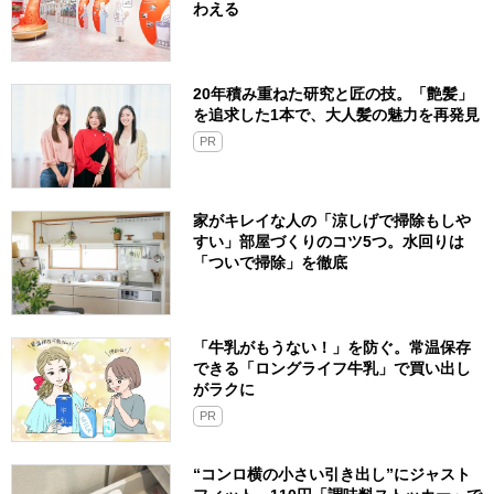
わえる
20年積み重ねた研究と匠の技。「艶髪」
を追求した1本で、大人髪の魅力を再発見
PR
家がキレイな人の「涼しげで掃除もしや
すい」部屋づくりのコツ5つ。水回りは
「ついで掃除」を徹底
「牛乳がもうない！」を防ぐ。常温保存
できる「ロングライフ牛乳」で買い出し
がラクに
PR
“コンロ横の小さい引き出し”にジャスト