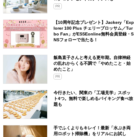
PR
【10周年記念プレゼント】Jackery「Exp
lorer 100 Plus チェリーブロッサム／Tur
bo Fan」がESSEonline無料会員登録・S
NSフォローで当たる！
飯島直子さんと考える更年期。自律神経
の乱れからくる不調で「やめたこと・始
めたこと」
PR
今行きたい、関東の「工場見学」スポッ
ト4つ。無料で楽しめるバイキング食べ放
題も
手でふくよりもキレイ！最新「水ぶき両
用ロボット掃除機」をリアルにお試し