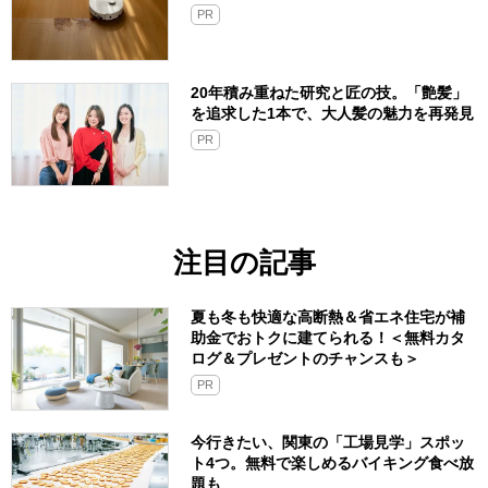
PR
20年積み重ねた研究と匠の技。「艶髪」
を追求した1本で、大人髪の魅力を再発見
PR
注目の記事
夏も冬も快適な高断熱＆省エネ住宅が補
助金でおトクに建てられる！＜無料カタ
ログ＆プレゼントのチャンスも＞
PR
今行きたい、関東の「工場見学」スポッ
ト4つ。無料で楽しめるバイキング食べ放
題も