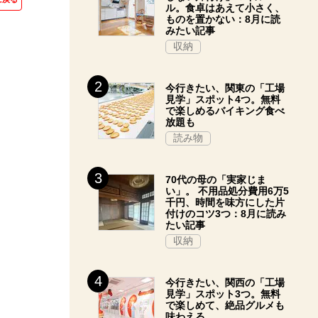
ル。食卓はあえて小さく、
ものを置かない：8月に読
みたい記事
収納
今行きたい、関東の「工場
見学」スポット4つ。無料
で楽しめるバイキング食べ
放題も
読み物
70代の母の「実家じま
い」。 不用品処分費用6万5
千円、時間を味方にした片
付けのコツ3つ：8月に読み
たい記事
収納
今行きたい、関西の「工場
見学」スポット3つ。無料
で楽しめて、絶品グルメも
味わえる