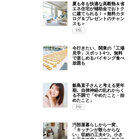
夏も冬も快適な高断熱＆省
エネ住宅が補助金でおトク
に建てられる！＜無料カタ
ログ＆プレゼントのチャン
スも＞
PR
今行きたい、関東の「工場
見学」スポット4つ。無料
で楽しめるバイキング食べ
放題も
飯島直子さんと考える更年
期。自律神経の乱れからく
る不調で「やめたこと・始
めたこと」
PR
汚部屋暮らしから一変、
「キッチンが散らからな
い」収納の工夫4つ。小さ