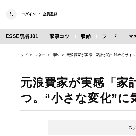
ログイン
会員登録
/
ESSE読者101
家事コツ
収納
フード
マ
トップ
マネー
節約
元浪費家が実感「家計が崩れ始めるサイン
元浪費家が実感「家
つ。“小さな変化”
ス