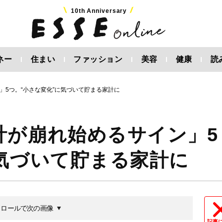
10th Anniversary
ネー
住まい
ファッション
美容
健康
読
」5つ。“小さな変化”に気づいて貯まる家計に
計が崩れ始めるサイン」5
に気づいて貯まる家計に
クロールで次の画像
記事