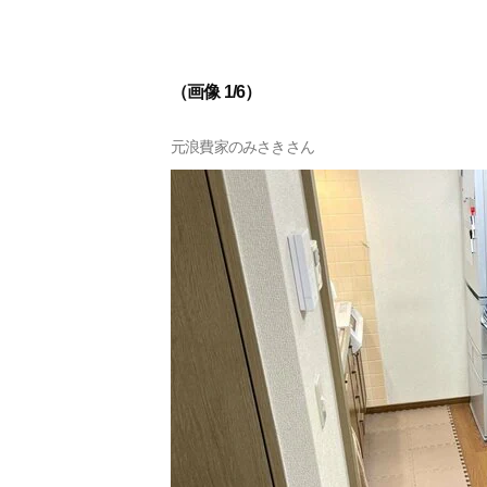
（画像 1/6）
元浪費家のみさきさん