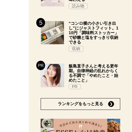
読み物
“コンロ横の小さい引き出
し”にジャストフィット。1
10円「調味料ストッカー」
で砂糖と塩をすっきり収納
できる
収納
飯島直子さんと考える更年
期。自律神経の乱れからく
る不調で「やめたこと・始
めたこと」
PR
ランキングをもっと見る