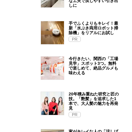
な工夫で戻しやすい引き出
しに
手でふくよりもキレイ！最
新「水ぶき両用ロボット掃
除機」をリアルにお試し
PR
今行きたい、関西の「工場
見学」スポット3つ。無料
で楽しめて、絶品グルメも
味わえる
20年積み重ねた研究と匠の
技。「艶髪」を追求した1
本で、大人髪の魅力を再発
見
PR
家がキレイな人の「涼しげ