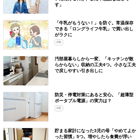
す」
「牛乳がもうない！」を防ぐ。常温保存
できる「ロングライフ牛乳」で買い出し
がラクに
PR
汚部屋暮らしから一変、「キッチンが散
らからない」収納の工夫4つ。小さな工夫
で戻しやすい引き出しに
防災・停電対策にあると安心。「超薄型
ポータブル電源」の実力は？​
PR
貯まる家計になった3児の母「やめてよか
った習慣」5つ。増やしたら食費が浮い