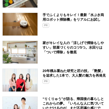
手でふくよりもキレイ！最新「水ぶき両
用ロボット掃除機」をリアルにお試し
PR
家がキレイな人の「涼しげで掃除もしや
すい」部屋づくりのコツ5つ。水回りは
「ついで掃除」を徹底
20年積み重ねた研究と匠の技。「艶髪」
を追求した1本で、大人髪の魅力を再発見
PR
“りくりゅう”が語る、帰国後の暮らしと
これからの夢。「いろんな人に気づいて
いただけるのが、まだ不思議な感じで