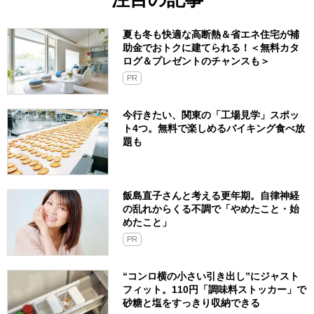
夏も冬も快適な高断熱＆省エネ住宅が補
助金でおトクに建てられる！＜無料カタ
ログ＆プレゼントのチャンスも＞
PR
今行きたい、関東の「工場見学」スポッ
ト4つ。無料で楽しめるバイキング食べ放
題も
飯島直子さんと考える更年期。自律神経
の乱れからくる不調で「やめたこと・始
めたこと」
PR
“コンロ横の小さい引き出し”にジャスト
フィット。110円「調味料ストッカー」で
砂糖と塩をすっきり収納できる