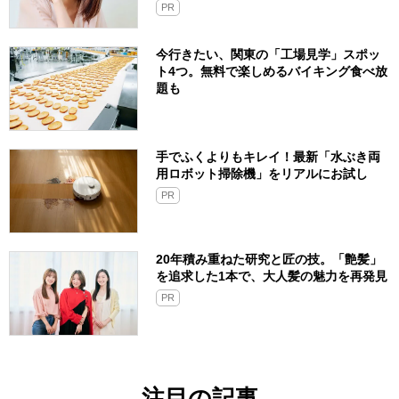
PR
今行きたい、関東の「工場見学」スポッ
ト4つ。無料で楽しめるバイキング食べ放
題も
手でふくよりもキレイ！最新「水ぶき両
用ロボット掃除機」をリアルにお試し
PR
20年積み重ねた研究と匠の技。「艶髪」
を追求した1本で、大人髪の魅力を再発見
PR
注目の記事