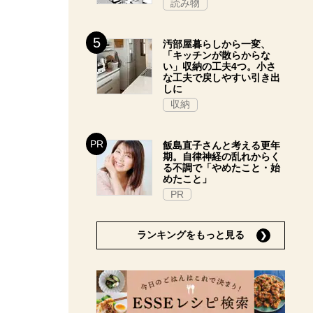
読み物
汚部屋暮らしから一変、
「キッチンが散らからな
い」収納の工夫4つ。小さ
な工夫で戻しやすい引き出
しに
収納
飯島直子さんと考える更年
期。自律神経の乱れからく
る不調で「やめたこと・始
めたこと」
PR
ランキングをもっと見る