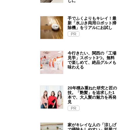
しに
手でふくよりもキレイ！最
新「水ぶき両用ロボット掃
除機」をリアルにお試し
PR
今行きたい、関西の「工場
見学」スポット3つ。無料
で楽しめて、絶品グルメも
味わえる
20年積み重ねた研究と匠の
技。「艶髪」を追求した1
本で、大人髪の魅力を再発
見
PR
家がキレイな人の「涼しげ
で掃除もしやすい」部屋づ