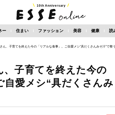
10th Anniversary
ネー
住まい
ファッション
美容
健康
読
さん、子育てを終えた今の「リアルな食事」。ご自愛メシ“具だくさんみそ汁”で整
ん、子育てを終えた今の
ご自愛メシ“具だくさんみ