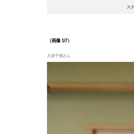
ス
（画像 1/7）
大原千鶴さん