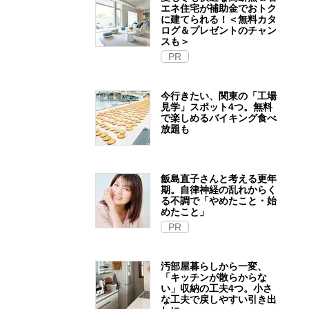
エネ住宅が補助金でおトク
に建てられる！＜無料カタ
ログ＆プレゼントのチャン
スも＞
PR
今行きたい、関東の「工場
見学」スポット4つ。無料
で楽しめるバイキング食べ
放題も
飯島直子さんと考える更年
期。自律神経の乱れからく
る不調で「やめたこと・始
めたこと」
PR
汚部屋暮らしから一変、
「キッチンが散らからな
い」収納の工夫4つ。小さ
な工夫で戻しやすい引き出