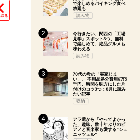
で楽しめるバイキング食べ
放題も
読み物
に戻る
今行きたい、関西の「工場
見学」スポット3つ。無料
で楽しめて、絶品グルメも
味わえる
読み物
70代の母の「実家じま
い」。 不用品処分費用6万5
千円、時間を味方にした片
付けのコツ3つ：8月に読み
たい記事
収納
アラ還から「やってよかっ
た」趣味。数十年ぶりのピ
アノと音楽家も愛する“シュ
ニッツェル”