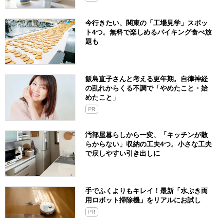
今行きたい、関東の「工場見学」スポッ
ト4つ。無料で楽しめるバイキング食べ放
題も
飯島直子さんと考える更年期。自律神経
の乱れからくる不調で「やめたこと・始
めたこと」
PR
汚部屋暮らしから一変、「キッチンが散
らからない」収納の工夫4つ。小さな工夫
で戻しやすい引き出しに
手でふくよりもキレイ！最新「水ぶき両
用ロボット掃除機」をリアルにお試し
PR