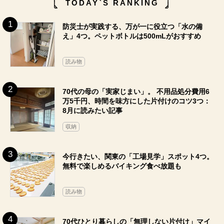
TODAY`S RANKING
防災士が実践する、万が一に役立つ「水の備
え」4つ。ペットボトルは500mLがおすすめ
読み物
70代の母の「実家じまい」。 不用品処分費用6
万5千円、時間を味方にした片付けのコツ3つ：
8月に読みたい記事
収納
今行きたい、関東の「工場見学」スポット4つ。
無料で楽しめるバイキング食べ放題も
読み物
70代ひとり暮らしの「無理しない片付け」マイ