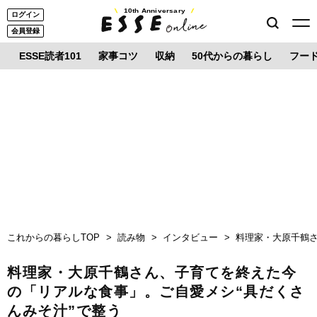
10th Anniversary
ログイン
会員登録
ESSE読者101
家事コツ
収納
50代からの暮らし
フー
これからの暮らしTOP
読み物
インタビュー
料理家・大原千鶴さ
料理家・大原千鶴さん、子育てを終えた今
の「リアルな食事」。ご自愛メシ“具だくさ
んみそ汁”で整う