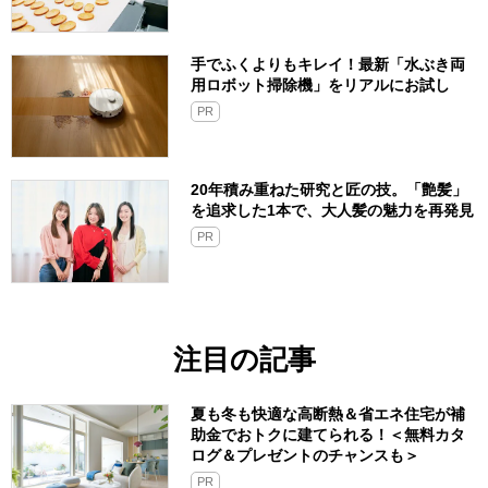
手でふくよりもキレイ！最新「水ぶき両
用ロボット掃除機」をリアルにお試し
PR
20年積み重ねた研究と匠の技。「艶髪」
を追求した1本で、大人髪の魅力を再発見
PR
注目の記事
夏も冬も快適な高断熱＆省エネ住宅が補
助金でおトクに建てられる！＜無料カタ
ログ＆プレゼントのチャンスも＞
PR