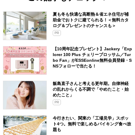
夏も冬も快適な高断熱＆省エネ住宅が補
助金でおトクに建てられる！＜無料カタ
ログ＆プレゼントのチャンスも＞
PR
【10周年記念プレゼント】Jackery「Exp
lorer 100 Plus チェリーブロッサム／Tur
bo Fan」がESSEonline無料会員登録・S
NSフォローで当たる！
飯島直子さんと考える更年期。自律神経
の乱れからくる不調で「やめたこと・始
めたこと」
PR
今行きたい、関東の「工場見学」スポッ
ト4つ。無料で楽しめるバイキング食べ放
題も