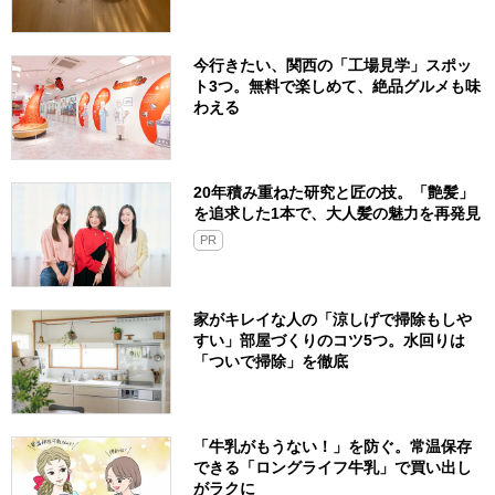
今行きたい、関西の「工場見学」スポッ
ト3つ。無料で楽しめて、絶品グルメも味
わえる
20年積み重ねた研究と匠の技。「艶髪」
を追求した1本で、大人髪の魅力を再発見
PR
家がキレイな人の「涼しげで掃除もしや
すい」部屋づくりのコツ5つ。水回りは
「ついで掃除」を徹底
「牛乳がもうない！」を防ぐ。常温保存
できる「ロングライフ牛乳」で買い出し
がラクに