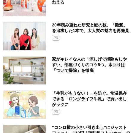
わえる
20年積み重ねた研究と匠の技。「艶髪」
を追求した1本で、大人髪の魅力を再発見
PR
家がキレイな人の「涼しげで掃除もしや
すい」部屋づくりのコツ5つ。水回りは
「ついで掃除」を徹底
「牛乳がもうない！」を防ぐ。常温保存
できる「ロングライフ牛乳」で買い出し
がラクに
PR
“コンロ横の小さい引き出し”にジャスト