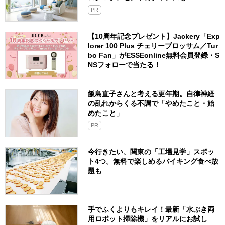
PR
【10周年記念プレゼント】Jackery「Exp
lorer 100 Plus チェリーブロッサム／Tur
bo Fan」がESSEonline無料会員登録・S
NSフォローで当たる！
飯島直子さんと考える更年期。自律神経
の乱れからくる不調で「やめたこと・始
めたこと」
PR
今行きたい、関東の「工場見学」スポッ
ト4つ。無料で楽しめるバイキング食べ放
題も
手でふくよりもキレイ！最新「水ぶき両
用ロボット掃除機」をリアルにお試し