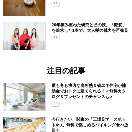
PR
20年積み重ねた研究と匠の技。「艶髪」
を追求した1本で、大人髪の魅力を再発見
PR
注目の記事
夏も冬も快適な高断熱＆省エネ住宅が補
助金でおトクに建てられる！＜無料カタ
ログ＆プレゼントのチャンスも＞
PR
今行きたい、関東の「工場見学」スポッ
ト4つ。無料で楽しめるバイキング食べ放
題も