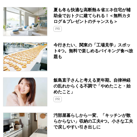
夏も冬も快適な高断熱＆省エネ住宅が補
助金でおトクに建てられる！＜無料カタ
ログ＆プレゼントのチャンスも＞
PR
今行きたい、関東の「工場見学」スポッ
ト4つ。無料で楽しめるバイキング食べ放
題も
飯島直子さんと考える更年期。自律神経
の乱れからくる不調で「やめたこと・始
めたこと」
PR
汚部屋暮らしから一変、「キッチンが散
らからない」収納の工夫4つ。小さな工夫
で戻しやすい引き出しに