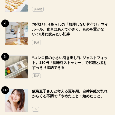
読み物
70代ひとり暮らしの「無理しない片付け」マイ
ルール。食卓はあえて小さく、ものを置かな
い：8月に読みたい記事
収納
“コンロ横の小さい引き出し”にジャストフィッ
ト。110円「調味料ストッカー」で砂糖と塩を
すっきり収納できる
収納
飯島直子さんと考える更年期。自律神経の乱れ
からくる不調で「やめたこと・始めたこと」
PR