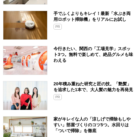
手でふくよりもキレイ！最新「水ぶき両
用ロボット掃除機」をリアルにお試し
PR
今行きたい、関西の「工場見学」スポッ
ト3つ。無料で楽しめて、絶品グルメも味
わえる
20年積み重ねた研究と匠の技。「艶髪」
を追求した1本で、大人髪の魅力を再発見
PR
家がキレイな人の「涼しげで掃除もしや
すい」部屋づくりのコツ5つ。水回りは
「ついで掃除」を徹底