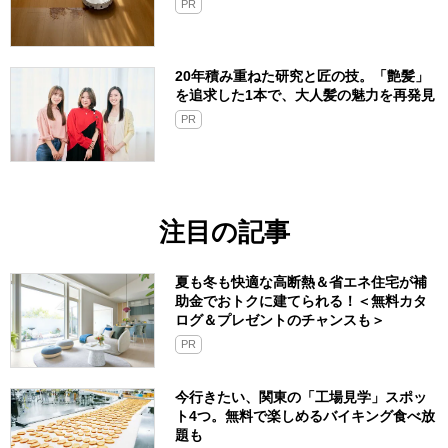
PR
20年積み重ねた研究と匠の技。「艶髪」
を追求した1本で、大人髪の魅力を再発見
PR
注目の記事
夏も冬も快適な高断熱＆省エネ住宅が補
助金でおトクに建てられる！＜無料カタ
ログ＆プレゼントのチャンスも＞
PR
今行きたい、関東の「工場見学」スポッ
ト4つ。無料で楽しめるバイキング食べ放
題も