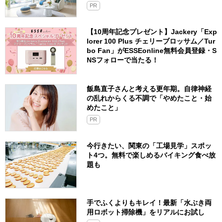
PR
【10周年記念プレゼント】Jackery「Exp
lorer 100 Plus チェリーブロッサム／Tur
bo Fan」がESSEonline無料会員登録・S
NSフォローで当たる！
飯島直子さんと考える更年期。自律神経
の乱れからくる不調で「やめたこと・始
めたこと」
PR
今行きたい、関東の「工場見学」スポッ
ト4つ。無料で楽しめるバイキング食べ放
題も
手でふくよりもキレイ！最新「水ぶき両
用ロボット掃除機」をリアルにお試し