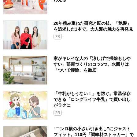
20年積み重ねた研究と匠の技。「艶髪」
を追求した1本で、大人髪の魅力を再発見
PR
家がキレイな人の「涼しげで掃除もしや
すい」部屋づくりのコツ5つ。水回りは
「ついで掃除」を徹底
「牛乳がもうない！」を防ぐ。常温保存
できる「ロングライフ牛乳」で買い出し
がラクに
PR
“コンロ横の小さい引き出し”にジャスト
フィット。110円「調味料ストッカー」で