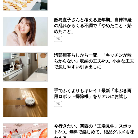
飯島直子さんと考える更年期。自律神経
の乱れからくる不調で「やめたこと・始
めたこと」
PR
汚部屋暮らしから一変、「キッチンが散
らからない」収納の工夫4つ。小さな工夫
で戻しやすい引き出しに
手でふくよりもキレイ！最新「水ぶき両
用ロボット掃除機」をリアルにお試し
PR
今行きたい、関西の「工場見学」スポッ
ト3つ。無料で楽しめて、絶品グルメも味
わえる