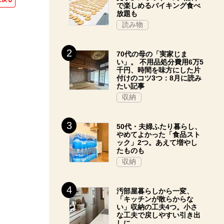
で楽しめるバイキング食べ
放題も
読み物
70代の母の「実家じま
い」。 不用品処分費用6万5
千円、時間を味方にした片
付けのコツ3つ：8月に読み
たい記事
収納
50代・夫婦ふたり暮らし、
やめてよかった「食品スト
ック」2つ。あえて増やし
たものも
収納
汚部屋暮らしから一変、
「キッチンが散らからな
い」収納の工夫4つ。小さ
な工夫で戻しやすい引き出
しに