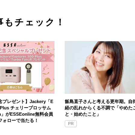
事もチェック！
プレゼント】Jackery「E
飯島直子さんと考える更年期。自
100 Plus チェリーブロッサム
経の乱れからくる不調で「やめた
an」がESSEonline無料会員
と・始めたこと」
Sフォローで当たる！
PR