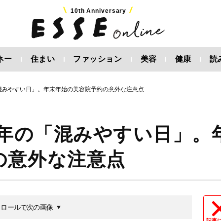
10th Anniversary
ネー
住まい
ファッション
美容
健康
読
「混みやすい日」。年末年始の美容院予約の意外な注意点
4年の「混みやすい日」。
の意外な注意点
クロールで次の画像
記事