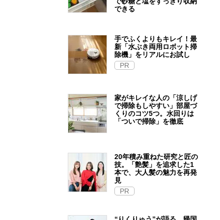
で砂糖と塩をすっきり収納
できる
手でふくよりもキレイ！最
新「水ぶき両用ロボット掃
除機」をリアルにお試し
PR
家がキレイな人の「涼しげ
で掃除もしやすい」部屋づ
くりのコツ5つ。水回りは
「ついで掃除」を徹底
20年積み重ねた研究と匠の
技。「艶髪」を追求した1
本で、大人髪の魅力を再発
見
PR
“りくりゅう”が語る、帰国