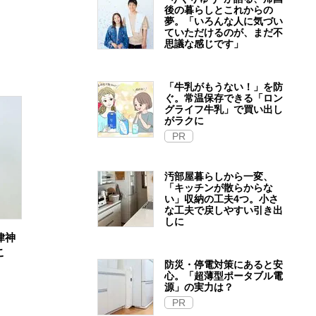
後の暮らしとこれからの
夢。「いろんな人に気づい
ていただけるのが、まだ不
思議な感じです」
「牛乳がもうない！」を防
ぐ。常温保存できる「ロン
グライフ牛乳」で買い出し
がラクに
PR
汚部屋暮らしから一変、
「キッチンが散らからな
い」収納の工夫4つ。小さ
な工夫で戻しやすい引き出
しに
律神
こ
防災・停電対策にあると安
心。「超薄型ポータブル電
源」の実力は？​
PR