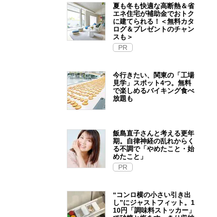
夏も冬も快適な高断熱＆省
エネ住宅が補助金でおトク
に建てられる！＜無料カタ
ログ＆プレゼントのチャン
スも＞
PR
今行きたい、関東の「工場
見学」スポット4つ。無料
で楽しめるバイキング食べ
放題も
飯島直子さんと考える更年
期。自律神経の乱れからく
る不調で「やめたこと・始
めたこと」
PR
“コンロ横の小さい引き出
し”にジャストフィット。1
10円「調味料ストッカー」