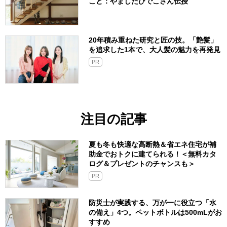
こと：やましたひでこさん伝授
20年積み重ねた研究と匠の技。「艶髪」
を追求した1本で、大人髪の魅力を再発見
PR
注目の記事
夏も冬も快適な高断熱＆省エネ住宅が補
助金でおトクに建てられる！＜無料カタ
ログ＆プレゼントのチャンスも＞
PR
防災士が実践する、万が一に役立つ「水
の備え」4つ。ペットボトルは500mLがお
すすめ