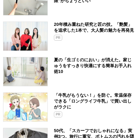
限”がちょうどいい
20年積み重ねた研究と匠の技。「艶髪」
を追求した1本で、大人髪の魅力を再発見
PR
夏の「生ゴミのにおい」が消えた。家じ
ゅうをすっきり快適にする簡単お手入れ
術10
「牛乳がもうない！」を防ぐ。常温保存
できる「ロングライフ牛乳」で買い出し
がラクに
PR
50代、「スカーフでおしゃれになる」実
例3つ。旅行に重宝、ボトムスの汚れを隠