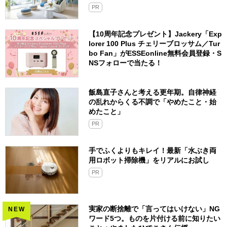
PR
【10周年記念プレゼント】Jackery「Exp
lorer 100 Plus チェリーブロッサム／Tur
bo Fan」がESSEonline無料会員登録・S
NSフォローで当たる！
飯島直子さんと考える更年期。自律神経
の乱れからくる不調で「やめたこと・始
めたこと」
PR
手でふくよりもキレイ！最新「水ぶき両
用ロボット掃除機」をリアルにお試し
PR
実家の断捨離で「言ってはいけない」NG
NEW
ワード5つ。ものを片付ける前に知りたい