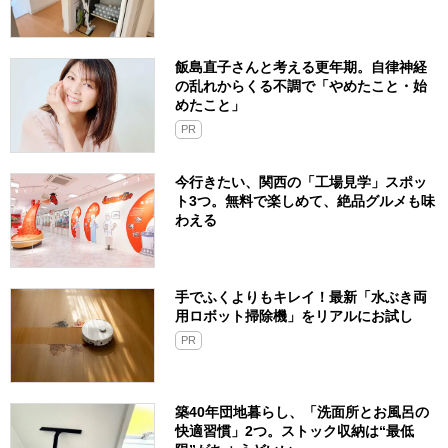
飯島直子さんと考える更年期。自律神経
の乱れからくる不調で「やめたこと・始
めたこと」
PR
今行きたい、関西の「工場見学」スポッ
ト3つ。無料で楽しめて、絶品グルメも味
わえる
手でふくよりもキレイ！最新「水ぶき両
用ロボット掃除機」をリアルにお試し
PR
築40年団地暮らし、「洗面所とお風呂の
快適習慣」2つ。ストック収納は“最低