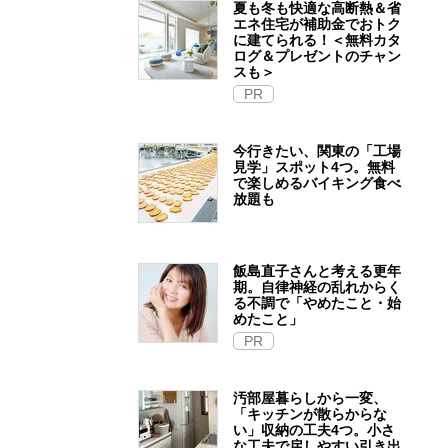
夏も冬も快適な高断熱＆省
エネ住宅が補助金でおトク
に建てられる！＜無料カタ
ログ＆プレゼントのチャン
スも＞
PR
今行きたい、関東の「工場
見学」スポット4つ。無料
で楽しめるバイキング食べ
放題も
飯島直子さんと考える更年
期。自律神経の乱れからく
る不調で「やめたこと・始
めたこと」
PR
汚部屋暮らしから一変、
「キッチンが散らからな
い」収納の工夫4つ。小さ
な工夫で戻しやすい引き出