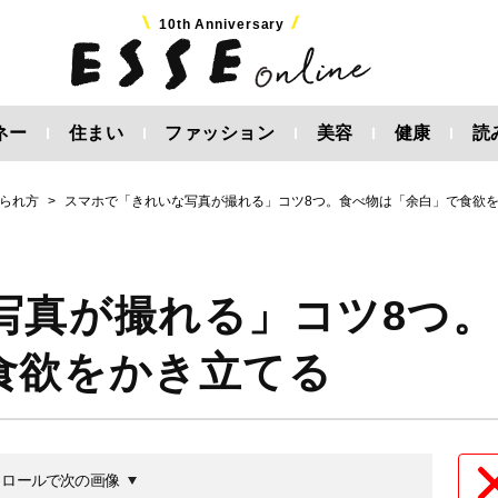
10th Anniversary
ネー
住まい
ファッション
美容
健康
読
られ方
スマホで「きれいな写真が撮れる」コツ8つ。食べ物は「余白」で食欲
写真が撮れる」コツ8つ。
食欲をかき立てる
クロールで次の画像