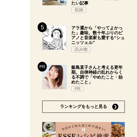
たい記事
収納
アラ還から「やってよかっ
た」趣味。数十年ぶりのピ
アノと音楽家も愛する“シュ
ニッツェル”
読み物
飯島直子さんと考える更年
期。自律神経の乱れからく
る不調で「やめたこと・始
めたこと」
PR
ランキングをもっと見る