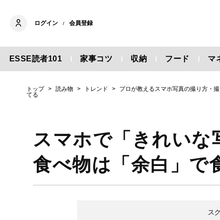
ログイン
会員登録
/
ESSE読者101
家事コツ
収納
フード
マ
トップ
読み物
トレンド
プロが教えるスマホ写真の撮り方・撮
てる
スマホで「きれいな
食べ物は「余白」で
ス