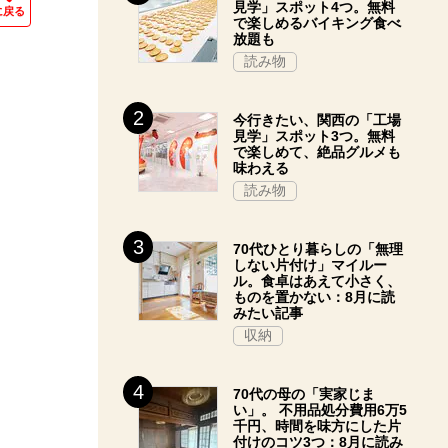
見学」スポット4つ。無料
に戻る
で楽しめるバイキング食べ
放題も
読み物
今行きたい、関西の「工場
見学」スポット3つ。無料
で楽しめて、絶品グルメも
味わえる
読み物
70代ひとり暮らしの「無理
しない片付け」マイルー
ル。食卓はあえて小さく、
ものを置かない：8月に読
みたい記事
収納
70代の母の「実家じま
い」。 不用品処分費用6万5
千円、時間を味方にした片
付けのコツ3つ：8月に読み