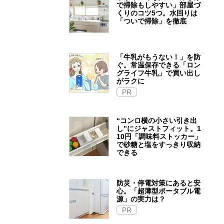
で掃除もしやすい」部屋づ
くりのコツ5つ。水回りは
「ついで掃除」を徹底
「牛乳がもうない！」を防
ぐ。常温保存できる「ロン
グライフ牛乳」で買い出し
がラクに
PR
“コンロ横の小さい引き出
し”にジャストフィット。1
10円「調味料ストッカー」
で砂糖と塩をすっきり収納
できる
防災・停電対策にあると安
心。「超薄型ポータブル電
源」の実力は？​
PR