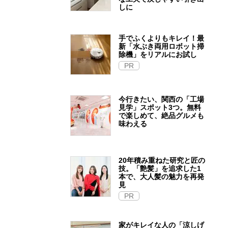
しに
手でふくよりもキレイ！最
新「水ぶき両用ロボット掃
除機」をリアルにお試し
PR
今行きたい、関西の「工場
見学」スポット3つ。無料
で楽しめて、絶品グルメも
味わえる
20年積み重ねた研究と匠の
技。「艶髪」を追求した1
本で、大人髪の魅力を再発
見
PR
家がキレイな人の「涼しげ