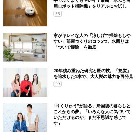
手でふくよりもキレイ！最新「水ぶき両
用ロボット掃除機」をリアルにお試し
PR
家がキレイな人の「涼しげで掃除もしや
すい」部屋づくりのコツ5つ。水回りは
「ついで掃除」を徹底
20年積み重ねた研究と匠の技。「艶髪」
を追求した1本で、大人髪の魅力を再発見
PR
“りくりゅう”が語る、帰国後の暮らしと
これからの夢。「いろんな人に気づいて
いただけるのが、まだ不思議な感じで
す」