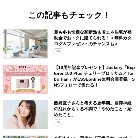
この記事もチェック！
夏も冬も快適な高断熱＆省エネ住宅が補
助金でおトクに建てられる！＜無料カタ
ログ＆プレゼントのチャンスも＞
PR
【10周年記念プレゼント】Jackery「Exp
lorer 100 Plus チェリーブロッサム／Tur
bo Fan」がESSEonline無料会員登録・S
NSフォローで当たる！
飯島直子さんと考える更年期。自律神経
の乱れからくる不調で「やめたこと・始
めたこと」
PR