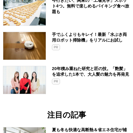
今行きたい、関東の「工場見学」スポッ
ト4つ。無料で楽しめるバイキング食べ放
題も
手でふくよりもキレイ！最新「水ぶき両
用ロボット掃除機」をリアルにお試し
PR
20年積み重ねた研究と匠の技。「艶髪」
を追求した1本で、大人髪の魅力を再発見
PR
注目の記事
夏も冬も快適な高断熱＆省エネ住宅が補