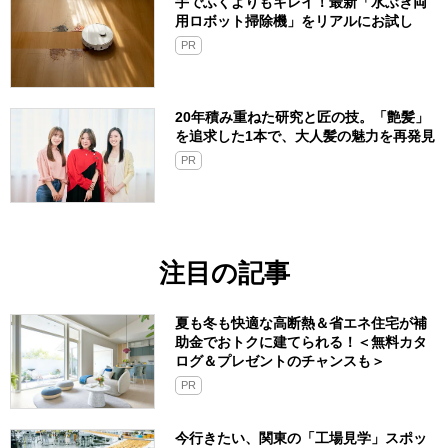
手でふくよりもキレイ！最新「水ぶき両
用ロボット掃除機」をリアルにお試し
PR
20年積み重ねた研究と匠の技。「艶髪」
を追求した1本で、大人髪の魅力を再発見
PR
注目の記事
夏も冬も快適な高断熱＆省エネ住宅が補
助金でおトクに建てられる！＜無料カタ
ログ＆プレゼントのチャンスも＞
PR
今行きたい、関東の「工場見学」スポッ