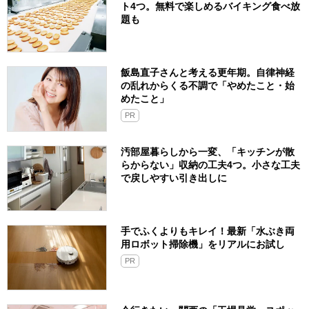
ト4つ。無料で楽しめるバイキング食べ放
題も
飯島直子さんと考える更年期。自律神経
の乱れからくる不調で「やめたこと・始
めたこと」
PR
汚部屋暮らしから一変、「キッチンが散
らからない」収納の工夫4つ。小さな工夫
で戻しやすい引き出しに
手でふくよりもキレイ！最新「水ぶき両
用ロボット掃除機」をリアルにお試し
PR