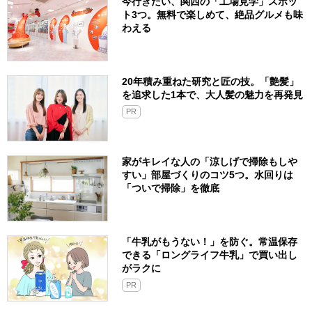
今行きたい、関西の「工場見学」スポッ
ト3つ。無料で楽しめて、絶品グルメも味
わえる
20年積み重ねた研究と匠の技。「艶髪」
を追求した1本で、大人髪の魅力を再発見
PR
家がキレイな人の「涼しげで掃除もしや
すい」部屋づくりのコツ5つ。水回りは
「ついで掃除」を徹底
「牛乳がもうない！」を防ぐ。常温保存
できる「ロングライフ牛乳」で買い出し
がラクに
PR