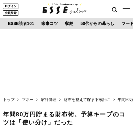
10th Anniversary
ログイン
会員登録
ESSE読者101
家事コツ
収納
50代からの暮らし
フー
トップ
マネー
家計管理
財布を整えて貯まる家計に
年間80
年間80万円貯まる財布術。予算キープのコ
ツは「使い分け」だった