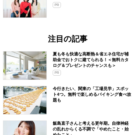
PR
注目の記事
夏も冬も快適な高断熱＆省エネ住宅が補
助金でおトクに建てられる！＜無料カタ
ログ＆プレゼントのチャンスも＞
PR
今行きたい、関東の「工場見学」スポッ
ト4つ。無料で楽しめるバイキング食べ放
題も
飯島直子さんと考える更年期。自律神経
の乱れからくる不調で「やめたこと・始
めたこと」