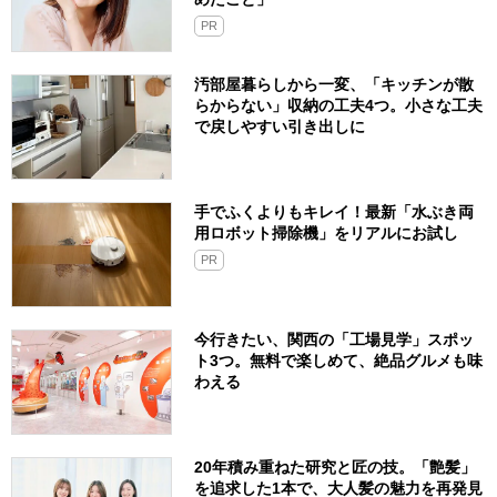
PR
汚部屋暮らしから一変、「キッチンが散
らからない」収納の工夫4つ。小さな工夫
で戻しやすい引き出しに
手でふくよりもキレイ！最新「水ぶき両
用ロボット掃除機」をリアルにお試し
PR
今行きたい、関西の「工場見学」スポッ
ト3つ。無料で楽しめて、絶品グルメも味
わえる
20年積み重ねた研究と匠の技。「艶髪」
を追求した1本で、大人髪の魅力を再発見