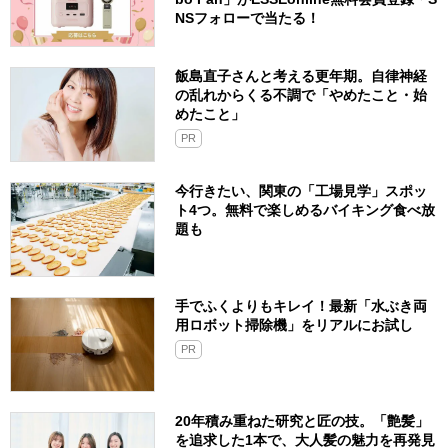
NSフォローで当たる！
飯島直子さんと考える更年期。自律神経
の乱れからくる不調で「やめたこと・始
めたこと」
PR
今行きたい、関東の「工場見学」スポッ
ト4つ。無料で楽しめるバイキング食べ放
題も
手でふくよりもキレイ！最新「水ぶき両
用ロボット掃除機」をリアルにお試し
PR
20年積み重ねた研究と匠の技。「艶髪」
を追求した1本で、大人髪の魅力を再発見