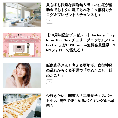
夏も冬も快適な高断熱＆省エネ住宅が補
助金でおトクに建てられる！＜無料カタ
ログ＆プレゼントのチャンスも＞
PR
【10周年記念プレゼント】Jackery「Exp
lorer 100 Plus チェリーブロッサム／Tur
bo Fan」がESSEonline無料会員登録・S
NSフォローで当たる！
飯島直子さんと考える更年期。自律神経
の乱れからくる不調で「やめたこと・始
めたこと」
PR
今行きたい、関東の「工場見学」スポッ
ト4つ。無料で楽しめるバイキング食べ放
題も