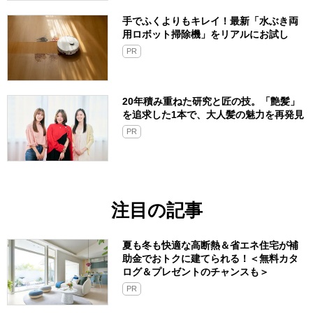
手でふくよりもキレイ！最新「水ぶき両
用ロボット掃除機」をリアルにお試し
PR
20年積み重ねた研究と匠の技。「艶髪」
を追求した1本で、大人髪の魅力を再発見
PR
注目の記事
夏も冬も快適な高断熱＆省エネ住宅が補
助金でおトクに建てられる！＜無料カタ
ログ＆プレゼントのチャンスも＞
PR