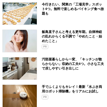
今行きたい、関東の「工場見学」スポッ
ト4つ。無料で楽しめるバイキング食べ放
題も
飯島直子さんと考える更年期。自律神経
の乱れからくる不調で「やめたこと・始
めたこと」
PR
汚部屋暮らしから一変、「キッチンが散
らからない」収納の工夫4つ。小さな工夫
で戻しやすい引き出しに
手でふくよりもキレイ！最新「水ぶき両
用ロボット掃除機」をリアルにお試し
PR