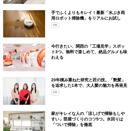
手でふくよりもキレイ！最新「水ぶき両
用ロボット掃除機」をリアルにお試し
PR
今行きたい、関西の「工場見学」スポッ
ト3つ。無料で楽しめて、絶品グルメも味
わえる
20年積み重ねた研究と匠の技。「艶髪」
を追求した1本で、大人髪の魅力を再発見
PR
家がキレイな人の「涼しげで掃除もしや
すい」部屋づくりのコツ5つ。水回りは
「ついで掃除」を徹底