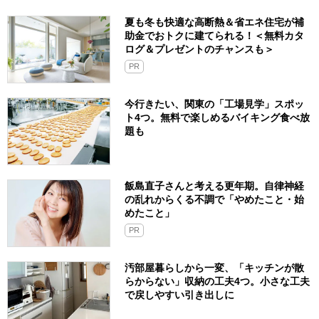
夏も冬も快適な高断熱＆省エネ住宅が補
助金でおトクに建てられる！＜無料カタ
ログ＆プレゼントのチャンスも＞
PR
今行きたい、関東の「工場見学」スポッ
ト4つ。無料で楽しめるバイキング食べ放
題も
飯島直子さんと考える更年期。自律神経
の乱れからくる不調で「やめたこと・始
めたこと」
PR
汚部屋暮らしから一変、「キッチンが散
らからない」収納の工夫4つ。小さな工夫
で戻しやすい引き出しに