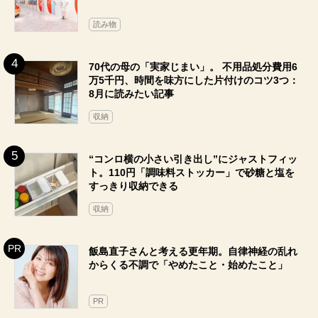
読み物
70代の母の「実家じまい」。 不用品処分費用6
万5千円、時間を味方にした片付けのコツ3つ：
8月に読みたい記事
収納
“コンロ横の小さい引き出し”にジャストフィッ
ト。110円「調味料ストッカー」で砂糖と塩を
すっきり収納できる
収納
飯島直子さんと考える更年期。自律神経の乱れ
からくる不調で「やめたこと・始めたこと」
PR