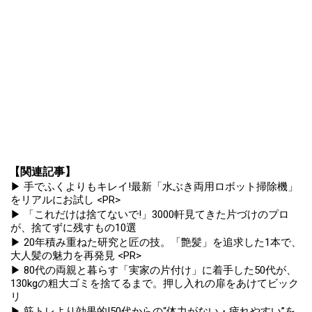
【関連記事】
▶ 手でふくよりもキレイ!最新「水ぶき両用ロボット掃除機」
をリアルにお試し <PR>
▶ 「これだけは捨てないで!」3000軒見てきた片づけのプロ
が、捨てずに残すもの10選
▶ 20年積み重ねた研究と匠の技。「艶髪」を追求した1本で、
大人髪の魅力を再発見 <PR>
▶ 80代の両親と暮らす「実家の片付け」に着手した50代が、
130kgの粗大ゴミを捨てるまで。押し入れの扉をあけてビック
リ
▶ 筋トレより効果的!50代からの“体力がない・疲れやすい”を