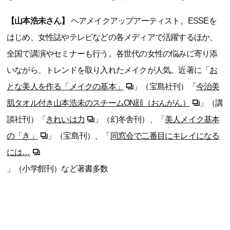
【山本浩未さん】
ヘアメイクアップアーティスト。ESSEを
はじめ、女性誌やテレビなどの各メディアで活躍するほか、
全国で講演やセミナーも行う。各世代の女性の悩みに寄り添
いながら、トレンドを取り入れたメイクが人気。近著に「
お
とな美人を作る「メイクの基本」
」（宝島社刊）「
今治美
肌タオル付き山本浩未のスチームON顔（おんがん）
」（講
談社刊）「
きれいは力
」（幻冬舎刊）、「
美人メイク基本
の「き」
」（宝島刊）、「
同窓会で二番目にキレイになる
には…
」（小学館刊）など著書多数