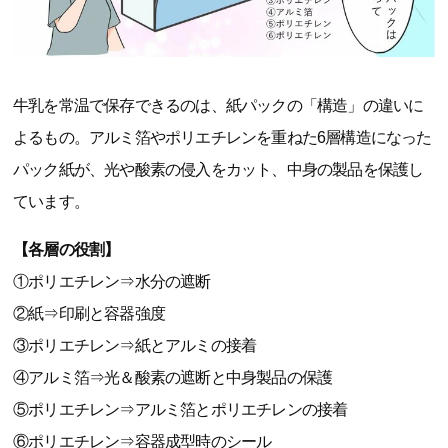
牛乳を常温で保存できるのは、紙パックの「構造」の違いに
よるもの。アルミ箔やポリエチレンを重ねた6層構造になった
パック紙が、光や酸素の侵入をカット、中身の製品を保護し
ています。
【各層の役割】
①ポリエチレン⇒水分の遮断
②紙⇒印刷と容器強度
③ポリエチレン⇒紙とアルミの接着
④アルミ箔⇒光＆酸素の遮断と中身製品の保護
⑤ポリエチレン⇒アルミ箔とポリエチレンの接着
⑥ポリエチレン⇒容器成型時のシール