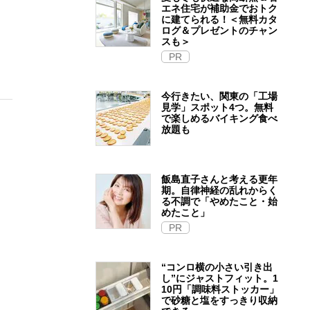
エネ住宅が補助金でおトク
に建てられる！＜無料カタ
ログ＆プレゼントのチャン
スも＞
PR
今行きたい、関東の「工場
見学」スポット4つ。無料
で楽しめるバイキング食べ
放題も
飯島直子さんと考える更年
期。自律神経の乱れからく
る不調で「やめたこと・始
めたこと」
PR
“コンロ横の小さい引き出
し”にジャストフィット。1
10円「調味料ストッカー」
で砂糖と塩をすっきり収納