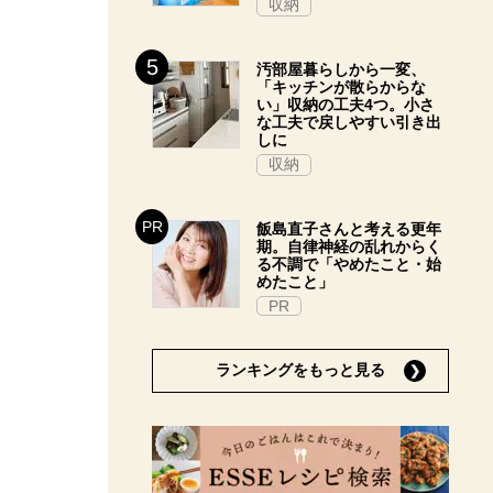
収納
汚部屋暮らしから一変、
「キッチンが散らからな
い」収納の工夫4つ。小さ
な工夫で戻しやすい引き出
しに
収納
飯島直子さんと考える更年
期。自律神経の乱れからく
る不調で「やめたこと・始
めたこと」
PR
ランキングをもっと見る