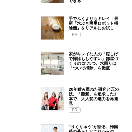
できる
手でふくよりもキレイ！最
新「水ぶき両用ロボット掃
除機」をリアルにお試し
PR
家がキレイな人の「涼しげ
で掃除もしやすい」部屋づ
くりのコツ5つ。水回りは
「ついで掃除」を徹底
20年積み重ねた研究と匠の
技。「艶髪」を追求した1
本で、大人髪の魅力を再発
見
PR
“りくりゅう”が語る、帰国
後の暮らしとこれからの