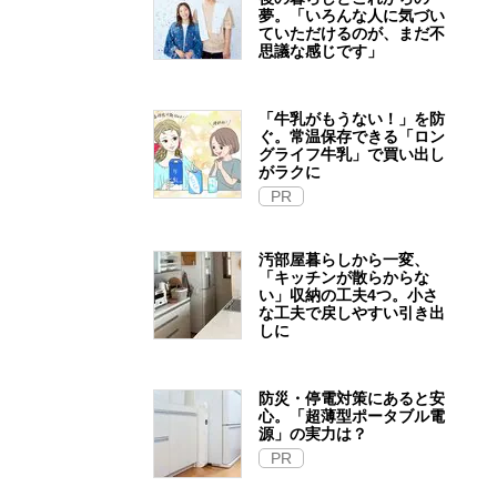
夢。「いろんな人に気づい
ていただけるのが、まだ不
思議な感じです」
「牛乳がもうない！」を防
ぐ。常温保存できる「ロン
グライフ牛乳」で買い出し
がラクに
PR
汚部屋暮らしから一変、
「キッチンが散らからな
い」収納の工夫4つ。小さ
な工夫で戻しやすい引き出
しに
防災・停電対策にあると安
心。「超薄型ポータブル電
源」の実力は？​
PR