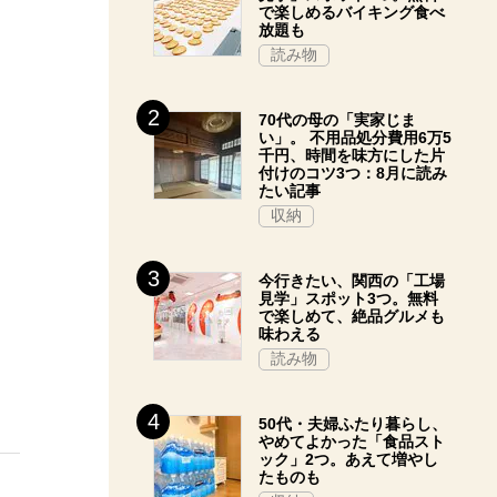
で楽しめるバイキング食べ
放題も
読み物
70代の母の「実家じま
い」。 不用品処分費用6万5
千円、時間を味方にした片
付けのコツ3つ：8月に読み
たい記事
収納
今行きたい、関西の「工場
見学」スポット3つ。無料
で楽しめて、絶品グルメも
味わえる
読み物
50代・夫婦ふたり暮らし、
やめてよかった「食品スト
ック」2つ。あえて増やし
たものも