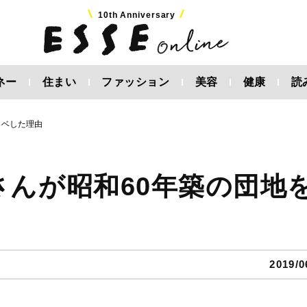
10th Anniversary
ネー
住まい
ファッション
美容
健康
読
ノベした理由
さんが昭和60年築の団地
2019/0