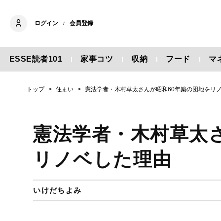
ログイン
会員登録
/
ESSE読者101
家事コツ
収納
フード
マ
トップ
住まい
憲法学者・木村草太さんが昭和60年築の団地をリ
憲法学者・木村草太
リノベした理由
いけだちよみ