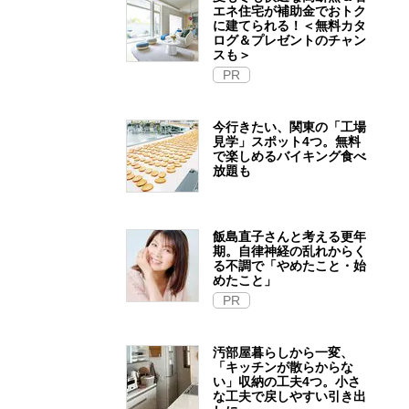
エネ住宅が補助金でおトク
に建てられる！＜無料カタ
ログ＆プレゼントのチャン
スも＞
PR
今行きたい、関東の「工場
見学」スポット4つ。無料
で楽しめるバイキング食べ
放題も
飯島直子さんと考える更年
期。自律神経の乱れからく
る不調で「やめたこと・始
めたこと」
PR
汚部屋暮らしから一変、
「キッチンが散らからな
い」収納の工夫4つ。小さ
な工夫で戻しやすい引き出