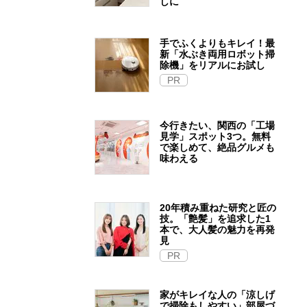
しに
手でふくよりもキレイ！最
新「水ぶき両用ロボット掃
除機」をリアルにお試し
PR
今行きたい、関西の「工場
見学」スポット3つ。無料
で楽しめて、絶品グルメも
味わえる
20年積み重ねた研究と匠の
技。「艶髪」を追求した1
本で、大人髪の魅力を再発
見
PR
家がキレイな人の「涼しげ
で掃除もしやすい」部屋づ