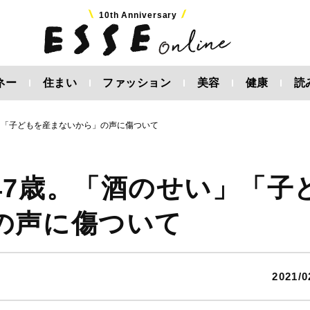
10th Anniversary
ネー
住まい
ファッション
美容
健康
読
」「子どもを産まないから」の声に傷ついて
47歳。「酒のせい」「子
の声に傷ついて
2021/0