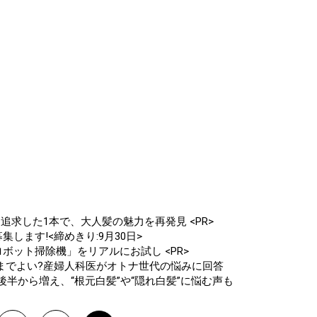
追求した1本で、大人髪の魅力を再発見 <PR>
します!<締めきり:9月30日>
ボット掃除機」をリアルにお試し <PR>
までよい?産婦人科医がオトナ世代の悩みに回答
後半から増え、“根元白髪”や“隠れ白髪”に悩む声も