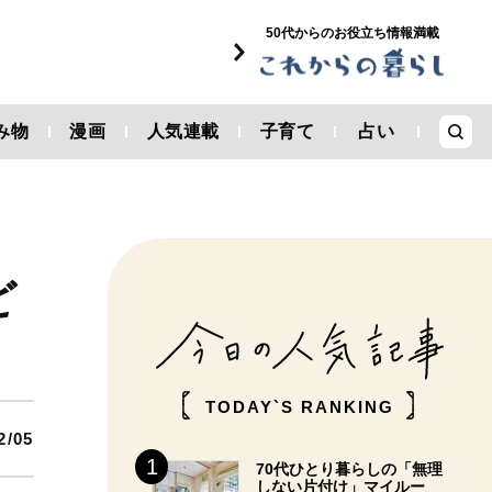
50代からのお役立ち情報満載
み物
漫画
人気連載
子育て
占い
ど
TODAY`S RANKING
2/05
70代ひとり暮らしの「無理
しない片付け」マイルー