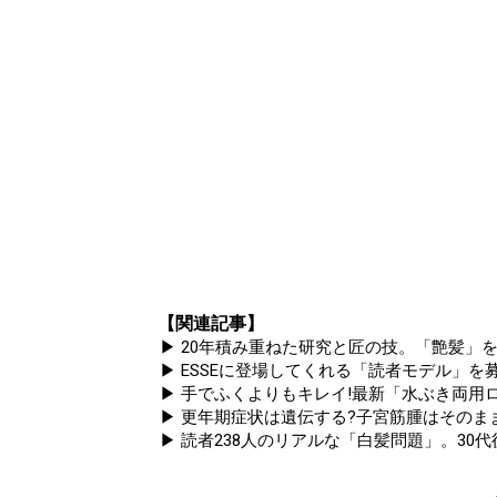
【関連記事】
▶ 20年積み重ねた研究と匠の技。「艶髪」を
▶ ESSEに登場してくれる「読者モデル」を募集
▶ 手でふくよりもキレイ!最新「水ぶき両用ロ
▶ 更年期症状は遺伝する?子宮筋腫はそのま
▶ 読者238人のリアルな「白髪問題」。30代