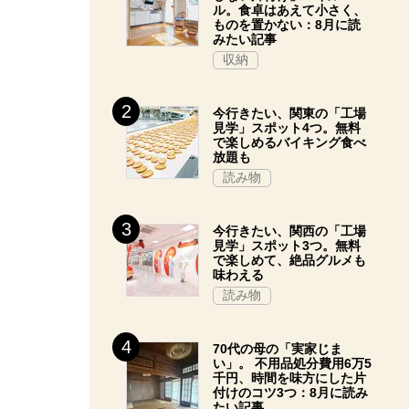
ル。食卓はあえて小さく、
ものを置かない：8月に読
みたい記事
収納
今行きたい、関東の「工場
見学」スポット4つ。無料
で楽しめるバイキング食べ
放題も
読み物
今行きたい、関西の「工場
見学」スポット3つ。無料
で楽しめて、絶品グルメも
味わえる
読み物
70代の母の「実家じま
い」。 不用品処分費用6万5
千円、時間を味方にした片
付けのコツ3つ：8月に読み
たい記事