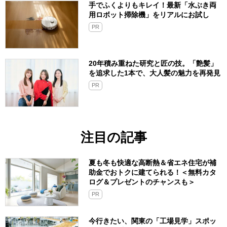
手でふくよりもキレイ！最新「水ぶき両
用ロボット掃除機」をリアルにお試し
PR
20年積み重ねた研究と匠の技。「艶髪」
を追求した1本で、大人髪の魅力を再発見
PR
注目の記事
夏も冬も快適な高断熱＆省エネ住宅が補
助金でおトクに建てられる！＜無料カタ
ログ＆プレゼントのチャンスも＞
PR
今行きたい、関東の「工場見学」スポッ