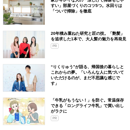
家がキレイな人の「涼しげで掃除もしや
すい」部屋づくりのコツ5つ。水回りは
「ついで掃除」を徹底
20年積み重ねた研究と匠の技。「艶髪」
を追求した1本で、大人髪の魅力を再発見
PR
“りくりゅう”が語る、帰国後の暮らしと
これからの夢。「いろんな人に気づいて
いただけるのが、まだ不思議な感じで
す」
「牛乳がもうない！」を防ぐ。常温保存
できる「ロングライフ牛乳」で買い出し
がラクに
PR