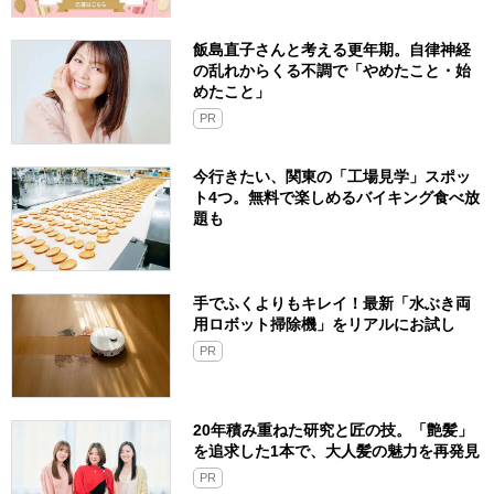
飯島直子さんと考える更年期。自律神経
の乱れからくる不調で「やめたこと・始
めたこと」
PR
今行きたい、関東の「工場見学」スポッ
ト4つ。無料で楽しめるバイキング食べ放
題も
手でふくよりもキレイ！最新「水ぶき両
用ロボット掃除機」をリアルにお試し
PR
20年積み重ねた研究と匠の技。「艶髪」
を追求した1本で、大人髪の魅力を再発見
PR