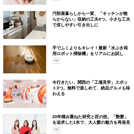
汚部屋暮らしから一変、「キッチンが散
らからない」収納の工夫4つ。小さな工夫
で戻しやすい引き出しに
手でふくよりもキレイ！最新「水ぶき両
用ロボット掃除機」をリアルにお試し
PR
今行きたい、関西の「工場見学」スポッ
ト3つ。無料で楽しめて、絶品グルメも味
わえる
20年積み重ねた研究と匠の技。「艶髪」
を追求した1本で、大人髪の魅力を再発見
PR