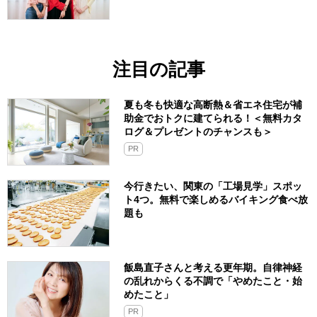
注目の記事
夏も冬も快適な高断熱＆省エネ住宅が補
助金でおトクに建てられる！＜無料カタ
ログ＆プレゼントのチャンスも＞
PR
今行きたい、関東の「工場見学」スポッ
ト4つ。無料で楽しめるバイキング食べ放
題も
飯島直子さんと考える更年期。自律神経
の乱れからくる不調で「やめたこと・始
めたこと」
PR