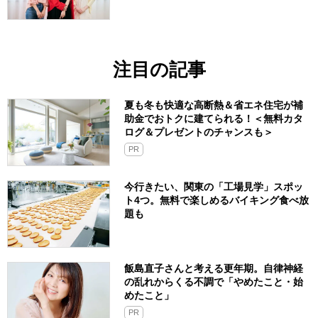
注目の記事
夏も冬も快適な高断熱＆省エネ住宅が補
助金でおトクに建てられる！＜無料カタ
ログ＆プレゼントのチャンスも＞
PR
今行きたい、関東の「工場見学」スポッ
ト4つ。無料で楽しめるバイキング食べ放
題も
飯島直子さんと考える更年期。自律神経
の乱れからくる不調で「やめたこと・始
めたこと」
PR