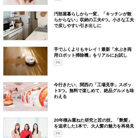
汚部屋暮らしから一変、「キッチンが散
らからない」収納の工夫4つ。小さな工夫
で戻しやすい引き出しに
手でふくよりもキレイ！最新「水ぶき両
用ロボット掃除機」をリアルにお試し
PR
今行きたい、関西の「工場見学」スポッ
ト3つ。無料で楽しめて、絶品グルメも味
わえる
20年積み重ねた研究と匠の技。「艶髪」
を追求した1本で、大人髪の魅力を再発見
PR