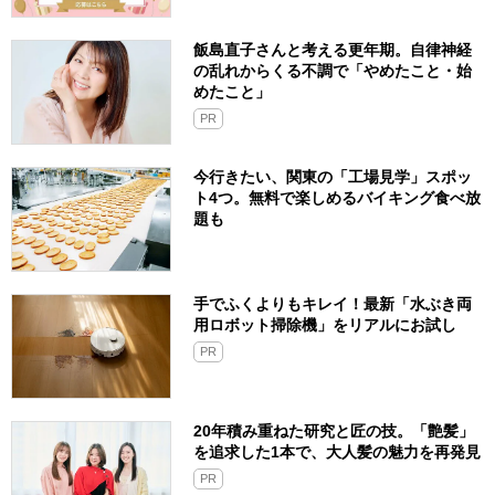
飯島直子さんと考える更年期。自律神経
の乱れからくる不調で「やめたこと・始
めたこと」
PR
今行きたい、関東の「工場見学」スポッ
ト4つ。無料で楽しめるバイキング食べ放
題も
手でふくよりもキレイ！最新「水ぶき両
用ロボット掃除機」をリアルにお試し
PR
20年積み重ねた研究と匠の技。「艶髪」
を追求した1本で、大人髪の魅力を再発見
PR