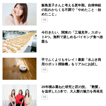
飯島直子さんと考える更年期。自律神経
の乱れからくる不調で「やめたこと・始
めたこと」
PR
今行きたい、関東の「工場見学」スポッ
ト4つ。無料で楽しめるバイキング食べ放
題も
手でふくよりもキレイ！最新「水ぶき両
用ロボット掃除機」をリアルにお試し
PR
20年積み重ねた研究と匠の技。「艶髪」
を追求した1本で、大人髪の魅力を再発見
PR