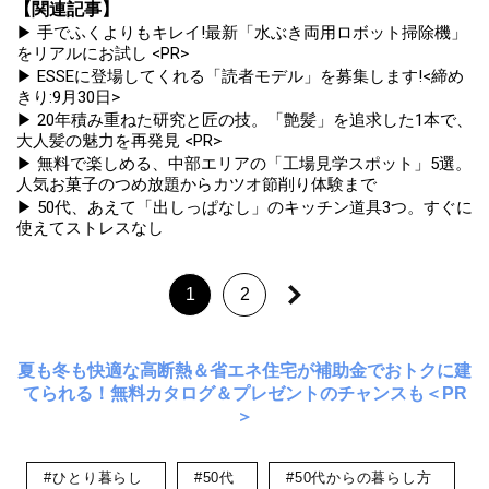
【関連記事】
▶ 手でふくよりもキレイ!最新「水ぶき両用ロボット掃除機」
をリアルにお試し <PR>
▶ ESSEに登場してくれる「読者モデル」を募集します!<締め
きり:9月30日>
▶ 20年積み重ねた研究と匠の技。「艶髪」を追求した1本で、
大人髪の魅力を再発見 <PR>
▶ 無料で楽しめる、中部エリアの「工場見学スポット」5選。
人気お菓子のつめ放題からカツオ節削り体験まで
▶ 50代、あえて「出しっぱなし」のキッチン道具3つ。すぐに
使えてストレスなし
1
2
夏も冬も快適な高断熱＆省エネ住宅が補助金でおトクに建
てられる！無料カタログ＆プレゼントのチャンスも＜PR
＞
#ひとり暮らし
#50代
#50代からの暮らし方