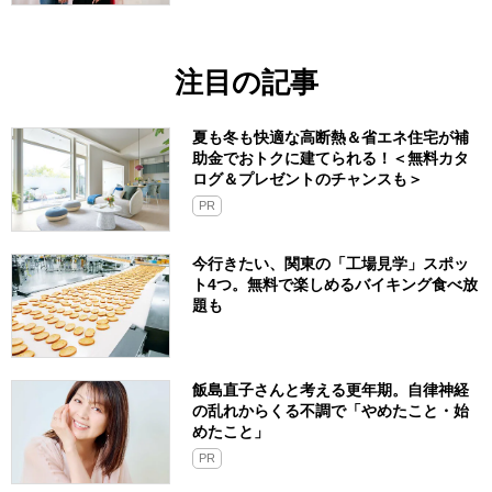
注目の記事
夏も冬も快適な高断熱＆省エネ住宅が補
助金でおトクに建てられる！＜無料カタ
ログ＆プレゼントのチャンスも＞
PR
今行きたい、関東の「工場見学」スポッ
ト4つ。無料で楽しめるバイキング食べ放
題も
飯島直子さんと考える更年期。自律神経
の乱れからくる不調で「やめたこと・始
めたこと」
PR