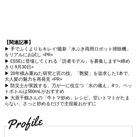
【関連記事】
▶ 手でふくよりもキレイ!最新「水ぶき両用ロボット掃除機」
をリアルにお試し <PR>
▶ ESSEに登場してくれる「読者モデル」を募集します!<締め
きり:9月30日>
▶ 20年積み重ねた研究と匠の技。「艶髪」を追求した1本で、
大人髪の魅力を再発見 <PR>
▶ 防災士が実践する、万が一に役立つ「水の備え」4つ。ペッ
トボトルは500mLがおすすめ
▶ 大原千鶴さんの「牛トマ炒め」レシピ。甘いトマトがたま
らない、さっと炒めるだけで主役級おかずに