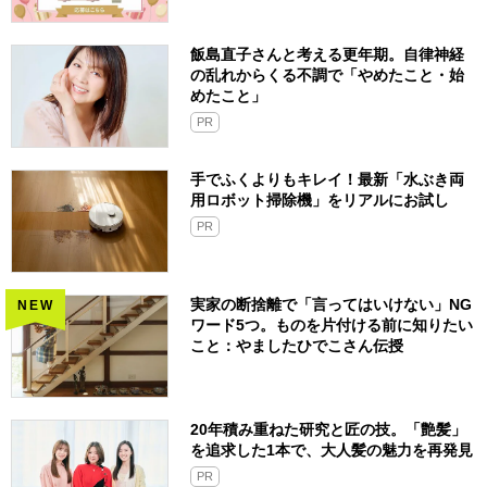
飯島直子さんと考える更年期。自律神経
の乱れからくる不調で「やめたこと・始
めたこと」
PR
手でふくよりもキレイ！最新「水ぶき両
用ロボット掃除機」をリアルにお試し
PR
実家の断捨離で「言ってはいけない」NG
NEW
ワード5つ。ものを片付ける前に知りたい
こと：やましたひでこさん伝授
20年積み重ねた研究と匠の技。「艶髪」
を追求した1本で、大人髪の魅力を再発見
PR