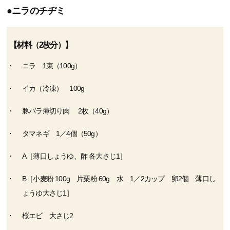
●ニラのチヂミ
【材料（2枚分）】
ニラ 1束（100g）
イカ（冷凍） 100g
豚バラ薄切り肉 2枚（40g）
タマネギ 1／4個（50g）
A［薄口しょうゆ、酢 各大さじ1］
B［小麦粉 100g 片栗粉 60g 水 1／2カップ 卵2個 薄口し
ょうゆ大さじ1］
桜エビ 大さじ2