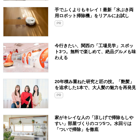
手でふくよりもキレイ！最新「水ぶき両
用ロボット掃除機」をリアルにお試し
PR
今行きたい、関西の「工場見学」スポッ
ト3つ。無料で楽しめて、絶品グルメも味
わえる
20年積み重ねた研究と匠の技。「艶髪」
を追求した1本で、大人髪の魅力を再発見
PR
家がキレイな人の「涼しげで掃除もしや
すい」部屋づくりのコツ5つ。水回りは
「ついで掃除」を徹底