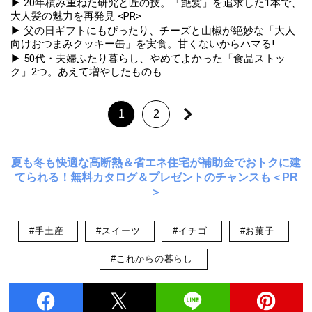
▶ 20年積み重ねた研究と匠の技。「艶髪」を追求した1本で、
大人髪の魅力を再発見 <PR>
▶ 父の日ギフトにもぴったり、チーズと山椒が絶妙な「大人
向けおつまみクッキー缶」を実食。甘くないからハマる!
▶ 50代・夫婦ふたり暮らし、やめてよかった「食品ストッ
ク」2つ。あえて増やしたものも
1
2
夏も冬も快適な高断熱＆省エネ住宅が補助金でおトクに建
てられる！無料カタログ＆プレゼントのチャンスも＜PR
＞
#手土産
#スイーツ
#イチゴ
#お菓子
#これからの暮らし