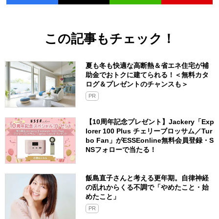
この記事もチェック！
夏も冬も快適な高断熱＆省エネ住宅が補
助金でおトクに建てられる！＜無料カタ
ログ＆プレゼントのチャンスも＞
PR
【10周年記念プレゼント】Jackery「Exp
lorer 100 Plus チェリーブロッサム／Tur
bo Fan」がESSEonline無料会員登録・S
NSフォローで当たる！
飯島直子さんと考える更年期。自律神経
の乱れからくる不調で「やめたこと・始
めたこと」
PR