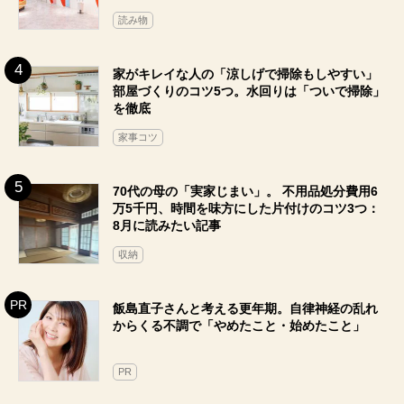
読み物
家がキレイな人の「涼しげで掃除もしやすい」
部屋づくりのコツ5つ。水回りは「ついで掃除」
を徹底
家事コツ
70代の母の「実家じまい」。 不用品処分費用6
万5千円、時間を味方にした片付けのコツ3つ：
8月に読みたい記事
収納
飯島直子さんと考える更年期。自律神経の乱れ
からくる不調で「やめたこと・始めたこと」
PR