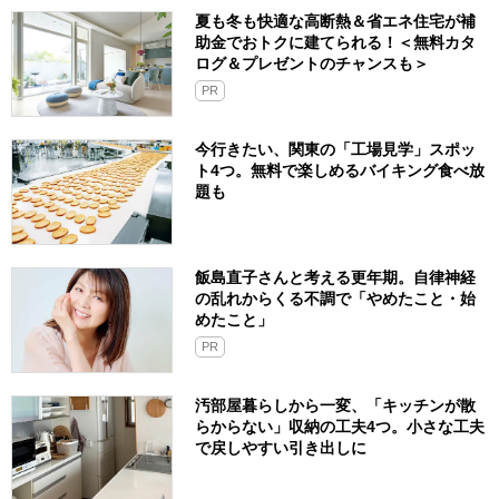
夏も冬も快適な高断熱＆省エネ住宅が補
助金でおトクに建てられる！＜無料カタ
ログ＆プレゼントのチャンスも＞
PR
今行きたい、関東の「工場見学」スポッ
ト4つ。無料で楽しめるバイキング食べ放
題も
飯島直子さんと考える更年期。自律神経
の乱れからくる不調で「やめたこと・始
めたこと」
PR
汚部屋暮らしから一変、「キッチンが散
らからない」収納の工夫4つ。小さな工夫
で戻しやすい引き出しに