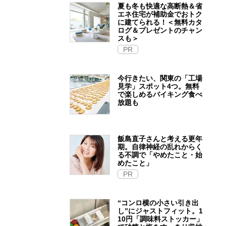
夏も冬も快適な高断熱＆省
エネ住宅が補助金でおトク
に建てられる！＜無料カタ
ログ＆プレゼントのチャン
スも＞
PR
今行きたい、関東の「工場
見学」スポット4つ。無料
で楽しめるバイキング食べ
放題も
飯島直子さんと考える更年
期。自律神経の乱れからく
る不調で「やめたこと・始
めたこと」
PR
“コンロ横の小さい引き出
し”にジャストフィット。1
10円「調味料ストッカー」