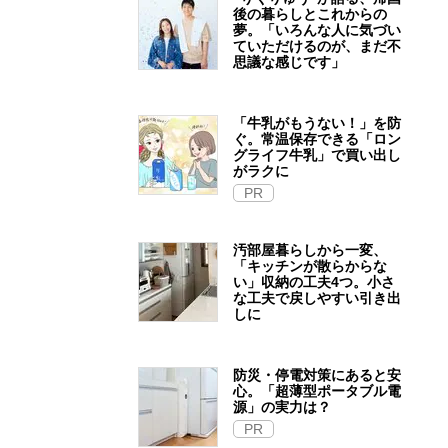
後の暮らしとこれからの
夢。「いろんな人に気づい
ていただけるのが、まだ不
思議な感じです」
「牛乳がもうない！」を防
ぐ。常温保存できる「ロン
グライフ牛乳」で買い出し
がラクに
PR
汚部屋暮らしから一変、
「キッチンが散らからな
い」収納の工夫4つ。小さ
な工夫で戻しやすい引き出
しに
防災・停電対策にあると安
心。「超薄型ポータブル電
源」の実力は？​
PR