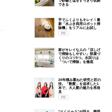
で砂糖と塩をすっきり収納
できる
手でふくよりもキレイ！最
新「水ぶき両用ロボット掃
除機」をリアルにお試し
PR
家がキレイな人の「涼しげ
で掃除もしやすい」部屋づ
くりのコツ5つ。水回りは
「ついで掃除」を徹底
20年積み重ねた研究と匠の
技。「艶髪」を追求した1
本で、大人髪の魅力を再発
見
PR
“りくりゅう”が語る、帰国