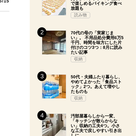
5/15
で楽しめるバイキング食べ
放題も
読み物
70代の母の「実家じま
い」。 不用品処分費用6万5
千円、時間を味方にした片
付けのコツ3つ：8月に読み
たい記事
収納
50代・夫婦ふたり暮らし、
やめてよかった「食品スト
ック」2つ。あえて増やし
たものも
収納
汚部屋暮らしから一変、
「キッチンが散らからな
い」収納の工夫4つ。小さ
な工夫で戻しやすい引き出
しに