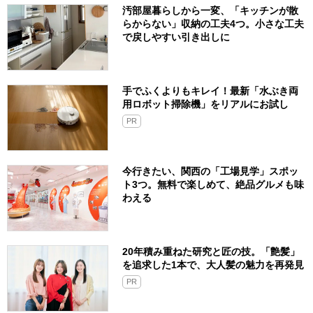
汚部屋暮らしから一変、「キッチンが散
らからない」収納の工夫4つ。小さな工夫
で戻しやすい引き出しに
手でふくよりもキレイ！最新「水ぶき両
用ロボット掃除機」をリアルにお試し
PR
今行きたい、関西の「工場見学」スポッ
ト3つ。無料で楽しめて、絶品グルメも味
わえる
20年積み重ねた研究と匠の技。「艶髪」
を追求した1本で、大人髪の魅力を再発見
PR