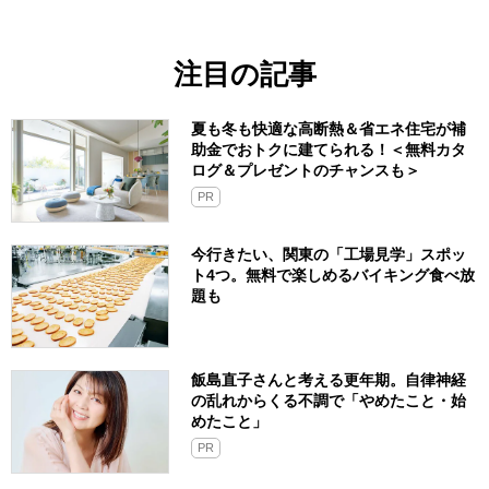
注目の記事
夏も冬も快適な高断熱＆省エネ住宅が補
助金でおトクに建てられる！＜無料カタ
ログ＆プレゼントのチャンスも＞
PR
今行きたい、関東の「工場見学」スポッ
ト4つ。無料で楽しめるバイキング食べ放
題も
飯島直子さんと考える更年期。自律神経
の乱れからくる不調で「やめたこと・始
めたこと」
PR