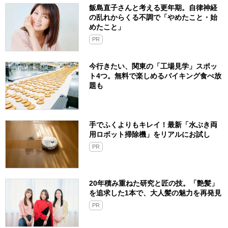
飯島直子さんと考える更年期。自律神経
の乱れからくる不調で「やめたこと・始
めたこと」
PR
今行きたい、関東の「工場見学」スポッ
ト4つ。無料で楽しめるバイキング食べ放
題も
手でふくよりもキレイ！最新「水ぶき両
用ロボット掃除機」をリアルにお試し
PR
20年積み重ねた研究と匠の技。「艶髪」
を追求した1本で、大人髪の魅力を再発見
PR